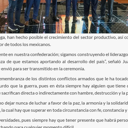
ga, han hecho posible el crecimiento del sector productivo, así 
or de todos los mexicanos.
mente en nuestra confederación; sigamos construyendo el liderazgo d
a de que estamos aportando al desarrollo del país”, señaló Jua
nvió para ser transmitido en la ceremonia.
remembranza de los distintos conflictos armados que le ha tocad
urdo que la guerra, pues en ésta siempre hay alguien que tiene 
sacrifican directa o indirectamente con hambre, destrucción y la 
no dejar nunca de luchar a favor de la paz, la armonía y la solidar
, la cual hay que superar en toda circunstancia con fe, constancia y
ersidades, pues siempre hay que tener presente que habrá persona
chando para cualquier momento difícil.