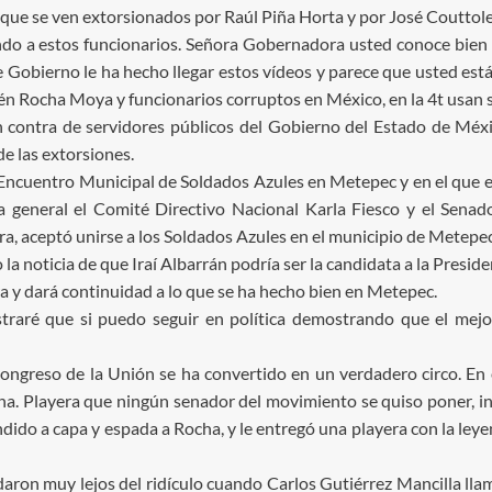
 que se ven extorsionados por Raúl Piña Horta y por José Couttol
ndo a estos funcionarios. Señora Gobernadora usted conoce bien 
 Gobierno le ha hecho llegar estos vídeos y parece que usted está
n Rocha Moya y funcionarios corruptos en México, en la 4t usan s
contra de servidores públicos del Gobierno del Estado de Méxi
de las extorsiones.
Encuentro Municipal de Soldados Azules en Metepec y en el que es
a general el Comité Directivo Nacional Karla Fiesco y el Senador
a, aceptó unirse a los Soldados Azules en el municipio de Metepec
o la noticia de que Iraí Albarrán podría ser la candidata a la Pres
a y dará continuidad a lo que se ha hecho bien en Metepec.
traré que si puedo seguir en política demostrando que el mej
ongreso de la Unión se ha convertido en un verdadero circo. En
ha. Playera que ningún senador del movimiento se quiso poner, 
ndido a capa y espada a Rocha, y le entregó una playera con la l
on muy lejos del ridículo cuando Carlos Gutiérrez Mancilla llamó