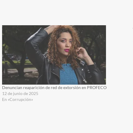
Denuncian reaparición de red de extorsión en PROFECO
12 de junio de 2025
En «Corrupción»