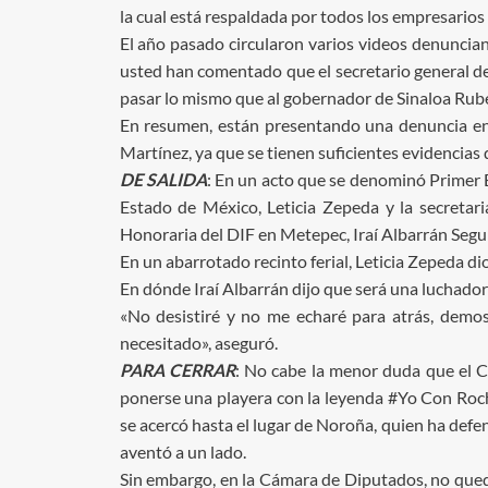
la cual está respaldada por todos los empresarios
El año pasado circularon varios videos denuncia
usted han comentado que el secretario general de
pasar lo mismo que al gobernador de Sinaloa Rubé
En resumen, están presentando una denuncia en 
Martínez, ya que se tienen suficientes evidencias 
DE SALIDA
: En un acto que se denominó Primer 
Estado de México, Leticia Zepeda y la secretari
Honoraria del DIF en Metepec, Iraí Albarrán Segur
En un abarrotado recinto ferial, Leticia Zepeda di
En dónde Iraí Albarrán dijo que será una luchador
«No desistiré y no me echaré para atrás, demos
necesitado», aseguró.
PARA CERRAR
: No cabe la menor duda que el C
ponerse una playera con la leyenda #Yo Con Roc
se acercó hasta el lugar de Noroña, quien ha defe
aventó a un lado.
Sin embargo, en la Cámara de Diputados, no quedar