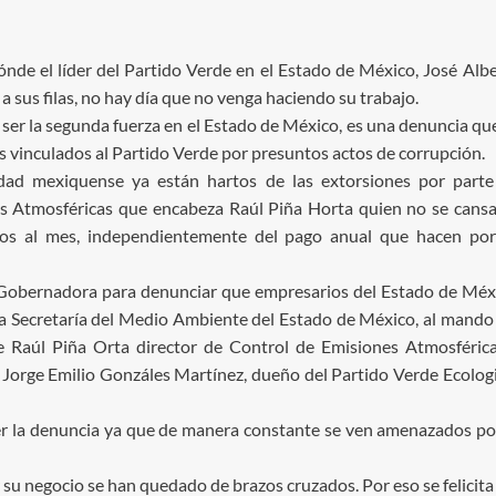
nde el líder del Partido Verde en el Estado de México, José Alb
sus filas, no hay día que no venga haciendo su trabajo.
 ser la segunda fuerza en el Estado de México, es una denuncia qu
s vinculados al Partido Verde por presuntos actos de corrupción.
idad mexiquense ya están hartos de las extorsiones por part
es Atmosféricas que encabeza Raúl Piña Horta quien no se cans
esos al mes, independientemente del pago anual que hacen po
 Gobernadora para denunciar que empresarios del Estado de Méx
la Secretaría del Medio Ambiente del Estado de México, al mando
e Raúl Piña Orta director de Control de Emisiones Atmosféric
 Jorge Emilio Gonzáles Martínez, dueño del Partido Verde Ecolog
er la denuncia ya que de manera constante se ven amenazados po
 su negocio se han quedado de brazos cruzados. Por eso se felicita 