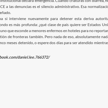
 institucional declara emergencia. Cuando criaturas con diarrea, 
E a las denuncias es el silencio administrativo. Esa normalizaci
señado.
 si interviene nuevamente para detener esta deriva autorita
fondo es más profunda: ¿qué clase de país quiere ser Estados Un
o uno que esconde a menores enfermos en hoteles para no reportar
tión de fronteras también. Pero nada de eso, absolutamente nada
o meses detenido, o espere dos días para ser atendido mientras
book.com/daniel.lee.766372/