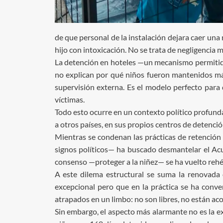
de que personal de la instalación dejara caer una 
hijo con intoxicación. No se trata de negligencia
La detención en hoteles —un mecanismo permitido 
no explican por qué niños fueron mantenidos más
supervisión externa. Es el modelo perfecto para q
víctimas.
Todo esto ocurre en un contexto político profun
a otros países, en sus propios centros de detenció
Mientras se condenan las prácticas de retención
signos políticos— ha buscado desmantelar el Acue
consenso —proteger a la niñez— se ha vuelto rehén 
A este dilema estructural se suma la renovada
excepcional pero que en la práctica se ha conve
atrapados en un limbo: no son libres, no están aco
Sin embargo, el aspecto más alarmante no es la 