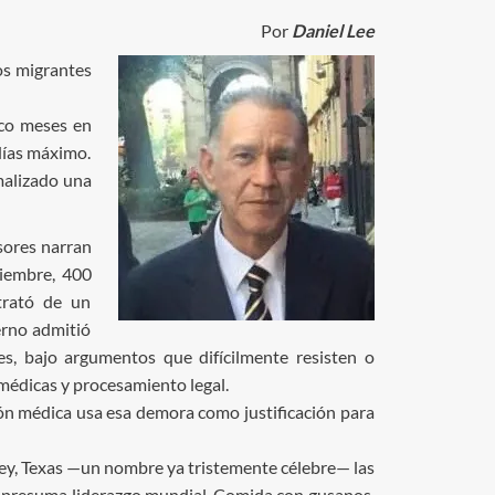
Por
Daniel Lee
os migrantes
nco meses en
 días máximo.
rmalizado una
sores narran
tiembre, 400
trató de un
erno admitió
es, bajo argumentos que difícilmente resisten o
 médicas y procesamiento legal.
ión médica usa esa demora como justificación para
illey, Texas —un nombre ya tristemente célebre— las
ue presuma liderazgo mundial. Comida con gusanos,