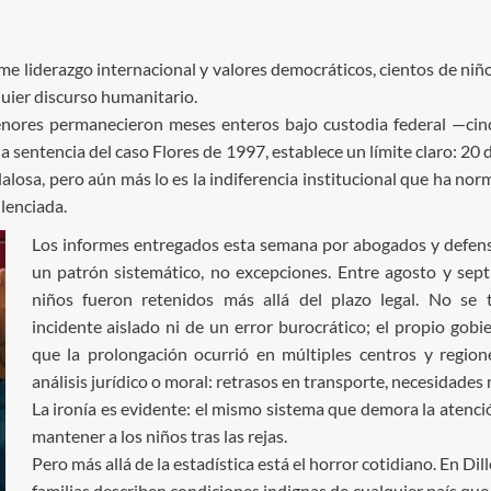
me liderazgo internacional y valores democráticos, cientos de niñ
uier discurso humanitario.
enores permanecieron meses enteros bajo custodia federal —ci
la sentencia del caso Flores de 1997, establece un límite claro: 20
dalosa, pero aún más lo es la indiferencia institucional que ha no
ilenciada.
Los informes entregados esta semana por abogados y defen
un patrón sistemático, no excepciones. Entre agosto y sep
niños fueron retenidos más allá del plazo legal. No se 
incidente aislado ni de un error burocrático; el propio gobi
que la prolongación ocurrió en múltiples centros y region
análisis jurídico o moral: retrasos en transporte, necesidades
La ironía es evidente: el mismo sistema que demora la atenc
mantener a los niños tras las rejas.
Pero más allá de la estadística está el horror cotidiano. En D
familias describen condiciones indignas de cualquier país q