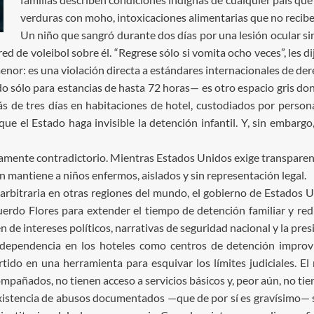
verduras con moho, intoxicaciones alimentarias que no recib
Un niño que sangró durante dos días por una lesión ocular si
red de voleibol sobre él. “Regrese sólo si vomita ocho veces”, les 
 menor: es una violación directa a estándares internacionales de d
sólo para estancias de hasta 72 horas— es otro espacio gris donde
 de tres días en habitaciones de hotel, custodiados por persona
ue el Estado haga invisible la detención infantil. Y, sin embargo
damente contradictorio. Mientras Estados Unidos exige transparen
n mantiene a niños enfermos, aislados y sin representación legal.
 arbitraria en otras regiones del mundo, el gobierno de Estados 
rdo Flores para extender el tiempo de detención familiar y reduc
de intereses políticos, narrativas de seguridad nacional y la presi
 dependencia en los hoteles como centros de detención impro
rtido en una herramienta para esquivar los límites judiciales. E
mpañados, no tienen acceso a servicios básicos y, peor aún, no tie
existencia de abusos documentados —que de por sí es gravísimo— 