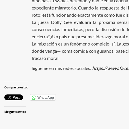
niño pasa 168 días detenido y nadie en la cadena
expediente migratorio. Cuando la respuesta del IC
roto: está funcionando exactamente como fue di
La jueza Dolly Gee evaluará la próxima semana
consecuencias inmediatas, pero la discusión de 
encierra? ¿Un país que presume liderazgo moral 
La migración es un fenómeno complejo, sí. La ges
donde venga— coma comida con gusanos, pase cinc
fracaso moral.
Sígueme en mis redes sociales:
https://www.face
Comparte esto:
WhatsApp
Me gusta esto: