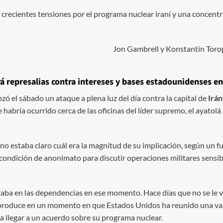
e crecientes tensiones por el programa nuclear iraní y una concent
Jon Gambrell y Konstantin Torop
rá represalias contra intereses y bases estadounidenses en
nzó el sábado un ataque a plena luz del día contra la capital de
Irán
e habría ocurrido cerca de las oficinas del líder supremo, el ayatolá
 no estaba claro cuál era la magnitud de su implicación, según un
 condición de anonimato para discutir operaciones militares sensib
traba en las dependencias en ese momento. Hace días que no se le 
 produce en un momento en que Estados Unidos ha reunido una vas
n a llegar a un acuerdo sobre su programa nuclear.