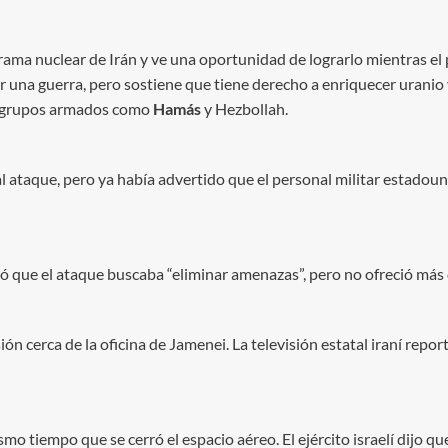
ama nuclear de Irán y ve una oportunidad de lograrlo mientras el
ar una guerra, pero sostiene que tiene derecho a enriquecer uranio
 a grupos armados como
Hamás
y Hezbollah.
l ataque, pero ya había advertido que el personal militar estadoun
aló que el ataque buscaba “eliminar amenazas”, pero no ofreció más 
ón cerca de la oficina de Jamenei. La televisión estatal iraní repor
smo tiempo que se cerró el espacio aéreo. El ejército israelí dijo qu