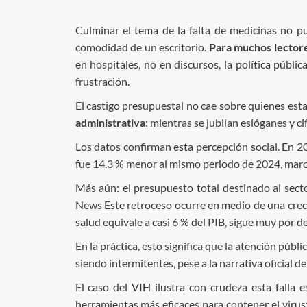
Culminar el tema de la falta de medicinas no p
comodidad de un escritorio.
Para muchos lectores
en hospitales, no en discursos, la política públi
frustración.
El castigo presupuestal no cae sobre quienes esta
administrativa
: mientras se jubilan eslóganes y ci
Los datos confirman esta percepción social. En 2
fue 14.3 % menor al mismo periodo de 2024, marca
Más aún: el presupuesto total destinado al sect
News
Este retroceso ocurre en medio de una creci
salud equivale a casi 6 % del PIB, sigue muy por 
En la práctica, esto significa que la atención púb
siendo intermitentes, pese a la narrativa oficial de
El caso del VIH ilustra con crudeza esta falla 
herramientas más eficaces para contener el virus