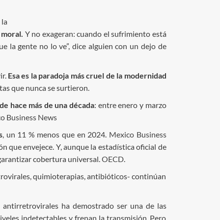
 la
s moral.
Y no exageran: cuando el sufrimiento está
ue la gente no lo ve”, dice alguien con un dejo de
ir.
Esa es la paradoja más cruel de la modernidad
etas que nunca se surtieron.
esde hace más de una década
: entre enero y marzo
o Business News
s
, un 11 % menos que en 2024.
Mexico Business
que envejece. Y, aunque la estadística oficial de
garantizar cobertura universal.
OECD
.
trovirales, quimioterapias, antibióticos- continúan
a antirretrovirales ha demostrado ser una de las
veles indetectables y frenan la transmisión. Pero