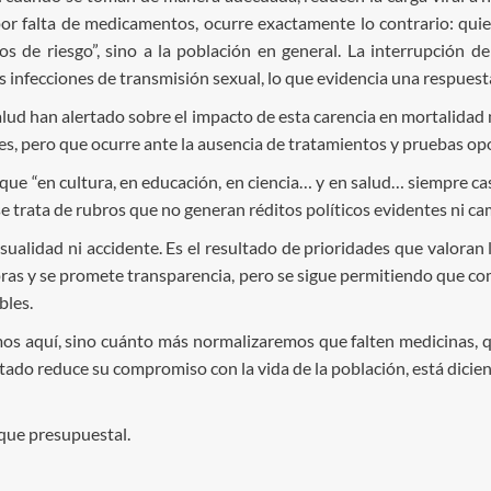
or falta de medicamentos, ocurre exactamente lo contrario: quien
os de riesgo”, sino a la población en general. La interrupción 
 infecciones de transmisión sexual, lo que evidencia una respuesta
alud han alertado sobre el impacto de esta carencia en mortalidad
es, pero que ocurre ante la ausencia de tratamientos y pruebas op
ue “en cultura, en educación, en ciencia… y en salud… siempre cast
se trata de rubros que no generan réditos políticos evidentes ni 
asualidad ni accidente. Es el resultado de prioridades que valoran
pras y se promete transparencia, pero se sigue permitiendo que c
bles.
os aquí, sino cuánto más normalizaremos que falten medicinas, q
stado reduce su compromiso con la vida de la población, está dic
 que presupuestal.