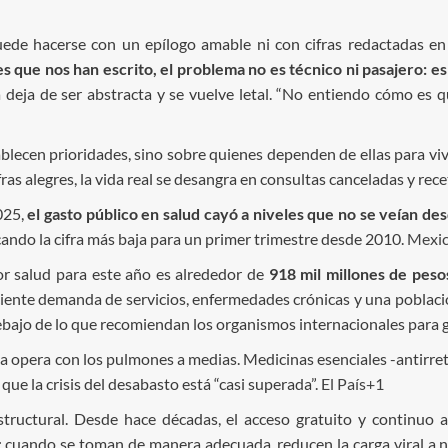
uede hacerse con un epílogo amable ni con cifras redactadas en
 que nos han escrito, el problema no es técnico ni pasajero: e
ca deja de ser abstracta y se vuelve letal. “No entiendo cómo es q
blecen prioridades, sino sobre quienes dependen de ellas para viv
fras alegres, la vida real se desangra en consultas canceladas y rec
025,
el gasto público en salud cayó a niveles que no se veían d
ndo la cifra más baja para un primer trimestre desde 2010.
Mexic
or salud para este año es alrededor de
918 mil millones de peso
ente demanda de servicios, enfermedades crónicas y una población 
debajo de lo que recomiendan los organismos internacionales para 
lica opera con los pulmones a medias. Medicinas esenciales -antirre
 que la crisis del desabasto está “casi superada”.
El País+1
estructural. Desde hace décadas, el acceso gratuito y continuo 
: cuando se toman de manera adecuada, reducen la carga viral a ni