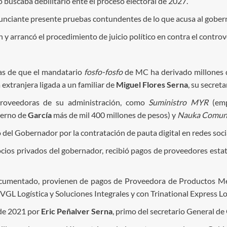
o buscaba debilitarlo ente el proceso electoral de 2027.
nunciante presente pruebas contundentes de lo que acusa al gober
ón y arrancó el procedimiento de juicio político en contra el cont
bas de que el mandatario
fosfo-fosfo
de MC ha derivado millones 
extranjera ligada a un familiar de
Miguel Flores Serna
, su secret
proveedoras de su administración, como
Suministro MYR
(emp
ierno de
García
más de mil 400 millones de pesos) y
Nauka Comunic
 del Gobernador por la contratación de pauta digital en redes soci
ocios privados del gobernador, recibió pagos de proveedores estat
documentado, provienen de pagos de Proveedora de Productos Mex
L Logística y Soluciones Integrales y con Trinational Express Log
 de 2021 por
Eric Peñalver Serna
, primo del secretario General de