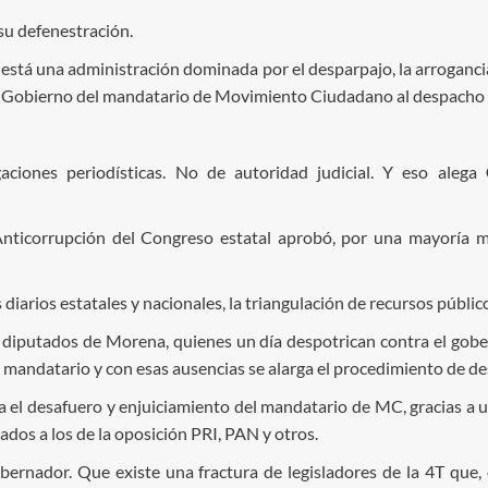
 su defenestración.
stá una administración dominada por el desparpajo, la arrogancia,
el Gobierno del mandatario de Movimiento Ciudadano al despacho 
aciones periodísticas. No de autoridad judicial. Y eso alega
nticorrupción del Congreso estatal aprobó, por una mayoría muy 
diarios estatales y nacionales, la triangulación de recursos públic
os diputados de Morena, quienes un día despotrican contra el go
 mandatario y con esas ausencias se alarga el procedimiento de de
ia el desafuero y enjuiciamiento del mandatario de MC, gracias a
os a los de la oposición PRI, PAN y otros.
bernador. Que existe una fractura de legisladores de la 4T que, 