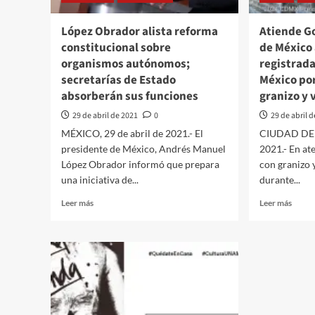
de
más
López Obrador alista reforma
Atiende G
de
constitucional sobre
de México
3
organismos autónomos;
millones
registrada
de
secretarías de Estado
México por
dosis
absorberán sus funciones
granizo y 
29 de abril de 2021
0
29 de abril 
MÉXICO, 29 de abril de 2021.- El
CIUDAD DE M
presidente de México, Andrés Manuel
2021.- En ate
López Obrador informó que prepara
con granizo 
una iniciativa de...
durante...
Leer
Leer
Leer más
Leer más
más
más
sobre
sobre
López
Atien
Obrador
Gobie
alista
de
reforma
la
constitucional
Ciuda
sobre
de