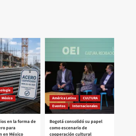
nología
México
América Latina
CULTURA
Eventos
Internacionales
os en la forma de
Bogotá consolidó su papel
ero para
como escenario de
n en México
cooperación cultural