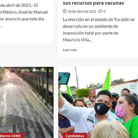
sus recursos para vacunas
e abril de 2021.- El
29 de abril de 2021
0
de México, Andrés Manuel
r anunció que este día
La elección en el estado de Yucatán se
.
desarrolla en un ambiente de
imposición total por parte de
Mauricio Vila...
Leer
Leer más
lecen
más
sobre
puesto
Elección
de
endencia
Estado
en
Yucatán,
omunicaciones
preparan
la
net
fusión
del
PRI-
PAN
rumbo
bierno CDMX
Candidatos
al