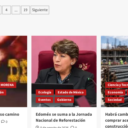
ción
4
19
Siguiente
…
as
MORENA
Ciencia y Tec
ión
Ecología
Estado de México
Economía
Eventos
Gobierno
Sociedad
oso camino
Edoméx se suma a la Jornada
Habrá cambi
Nacional de Reforestación
comprar ac
0
construcció
5 de agosto de 2026
0