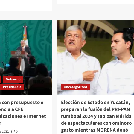
más
sobre
¡Sorpresivo!
Se
ntan
destapa
me
Alfredo
Corzo
cción
como
candidato
datas
a
la
datos;
presidencia
municipal
de
o
Gobierno
Tecámac
por
Presidencia
Uncategorized
ente»,
el
nda
PVEM
n con presupuesto e
Elección de Estado en Yucatán,
dor
ncia a CFE
preparan la fusión del PRI-PAN
icaciones e Internet
rumbo al 2024 y tapizan Mérida
s
de espectaculares con ominoso
gasto mientras MORENA donó
de 2021
0