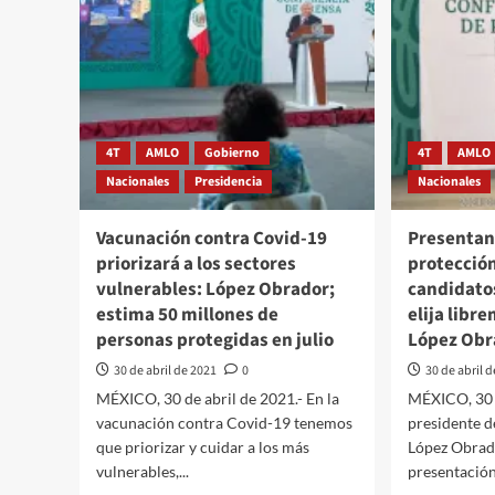
4T
AMLO
Gobierno
4T
AMLO
Nacionales
Presidencia
Nacionales
Vacunación contra Covid-19
Presentan
priorizará a los sectores
protección
vulnerables: López Obrador;
candidatos
estima 50 millones de
elija libr
personas protegidas en julio
López Obr
30 de abril de 2021
0
30 de abril 
MÉXICO, 30 de abril de 2021.- En la
MÉXICO, 30 d
vacunación contra Covid-19 tenemos
presidente 
que priorizar y cuidar a los más
López Obrad
vulnerables,...
presentación