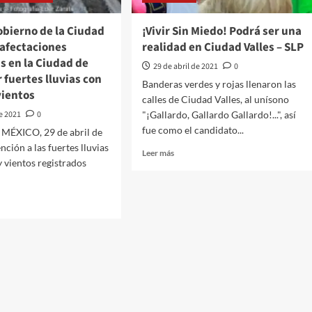
2024
y
obierno de la Ciudad
¡Vivir Sin Miedo! Podrá ser una
tapizan
 afectaciones
realidad en Ciudad Valles – SLP
Mérida
s en la Ciudad de
de
29 de abril de 2021
0
 fuertes lluvias con
espectaculares
Banderas verdes y rojas llenaron las
con
vientos
calles de Ciudad Valles, al unísono
ominoso
de 2021
0
"¡Gallardo, Gallardo Gallardo!...", así
gasto
fue como el candidato...
mientras
ÉXICO, 29 de abril de
MORENA
nción a las fuertes lluvias
Leer
Leer más
donó
y vientos registrados
más
sus
sobre
recursos
¡Vivir
para
Sin
vacunas
Miedo!
Podrá
de
ser
rno
una
realidad
en
d
Ciudad
Valles