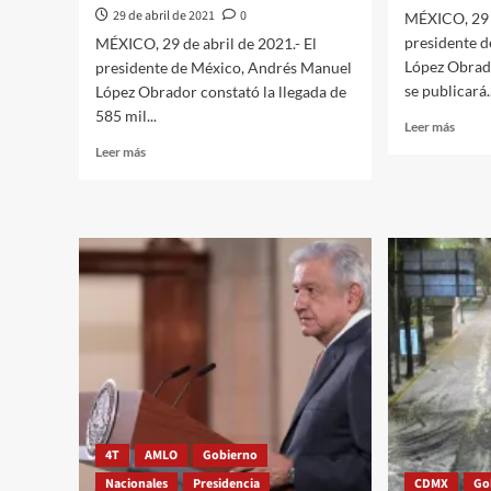
29 de abril de 2021
0
MÉXICO, 29 d
presidente 
MÉXICO, 29 de abril de 2021.- El
López Obrado
presidente de México, Andrés Manuel
se publicará..
López Obrador constató la llegada de
585 mil...
Leer
Leer más
más
Leer
Leer más
sobre
más
Forta
sobre
con
López
presu
Obrador
e
destaca
indep
recepción
a
de
CFE
vacunas
Telec
contra
e
Covid-
Inter
19;
para
semana
Todos
concluirá
con
4T
AMLO
Gobierno
el
arribo
Nacionales
Presidencia
CDMX
Go