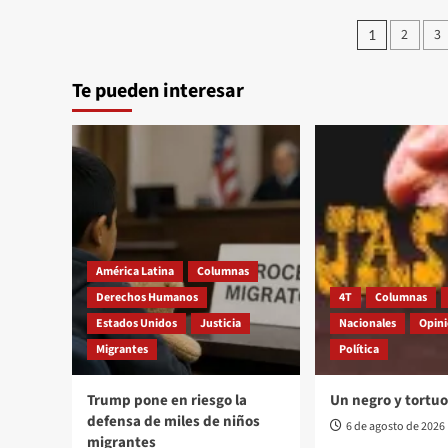
repositorio
Pagina
2
3
1
digital
de
que
reúne
Te pueden interesar
entrad
parte
del
acervo
documental
del
Museo
Universitario
del
Chopo
América Latina
Columnas
Derechos Humanos
4T
Columnas
Estados Unidos
Justicia
Nacionales
Opin
Migrantes
Política
Trump pone en riesgo la
Un negro y tortu
defensa de miles de niños
6 de agosto de 2026
migrantes