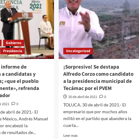
Gobierno
Presidencia
Uncategorized
 informe de
¡Sorpresivo! Se destapa
 a candidatas y
Alfredo Corzo como candidato
; «que el pueblo
a la presidencia municipal de
emente», refrenda
Tecámac por el PVEM
ador
30 de abril de 2021
0
de 2021
0
TOLUCA, 30 de abril de 2021.- El
empresario que por muchos años
e abril de 2021.- El
militó en el partido que abandera la
de México, Andrés Manuel
cuarta...
or encabezó la
 de resultados de...
Leer
Leer más