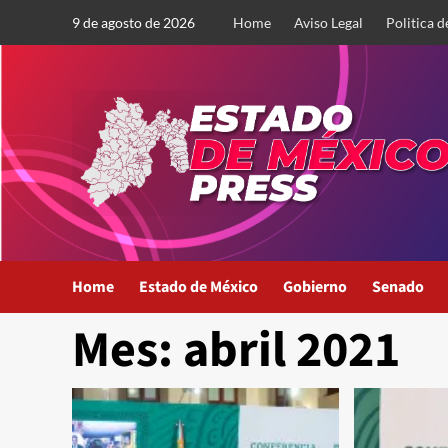
Saltar
9 de agosto de 2026
Home
Aviso Legal
Politica d
al
contenido
Home
Estado de México
Gobierno
Senado
Mes:
abril 2021