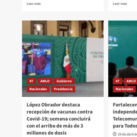
Leer
Leer
Leer más
Leer más
más
más
sobre
sobre
Vacunación
Prese
contra
infor
Covid-
de
19
prote
priorizará
a
a
candi
los
y
sectores
candi
vulnerables:
«que
López
el
Obrador;
puebl
4T
AMLO
Gobierno
4T
AMLO
estima
elija
Nacionales
Presidencia
Nacionales
50
librem
millones
refre
de
López
López Obrador destaca
Fortalece
personas
Obra
recepción de vacunas contra
independe
protegidas
Covid-19; semana concluirá
Telecomun
en
con el arribo de más de 3
julio
para Todo
millones de dosis
29 de abril 