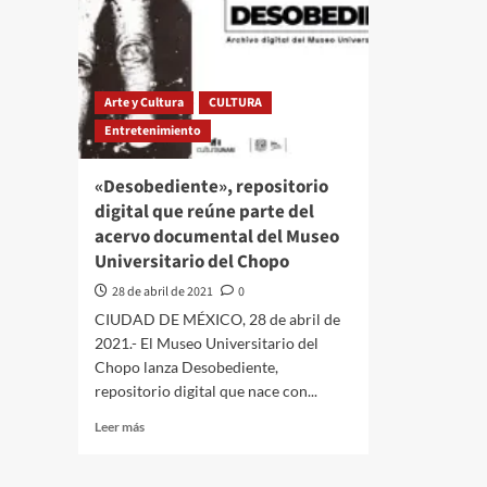
organismos
Méxic
autónomos;
afecta
secretarías
regist
de
en
Estado
la
Arte y Cultura
CULTURA
absorberán
Ciuda
Entretenimiento
sus
de
funciones
Méxic
por
«Desobediente», repositorio
fuerte
digital que reúne parte del
lluvias
acervo documental del Museo
con
Universitario del Chopo
grani
y
28 de abril de 2021
0
viento
CIUDAD DE MÉXICO, 28 de abril de
2021.- El Museo Universitario del
Chopo lanza Desobediente,
repositorio digital que nace con...
Leer
Leer más
más
sobre
«Desobediente»,