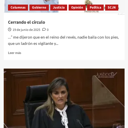
Columnas
Gobierno
Justicia
Opinión
Política
SCJN
Cerrando el círculo
19 de junio de 2025
0
…” me dijeron que en el reino del revés, nadie baila con los pies,
que un ladrón es vigilante y...
Leer
Leer más
más
sobre
Cerrando
el
círculo