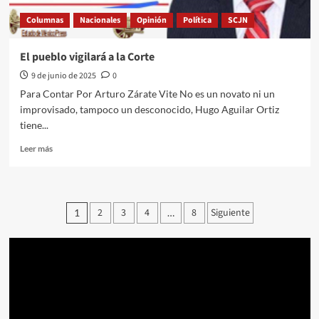
Columnas
Nacionales
Opinión
Política
SCJN
El pueblo vigilará a la Corte
9 de junio de 2025
0
Para Contar Por Arturo Zárate Vite No es un novato ni un
improvisado, tampoco un desconocido, Hugo Aguilar Ortiz
tiene...
Leer
Leer más
más
sobre
El
pueblo
Paginación
2
3
4
8
Siguiente
1
…
vigilará
de
a
la
entradas
Corte