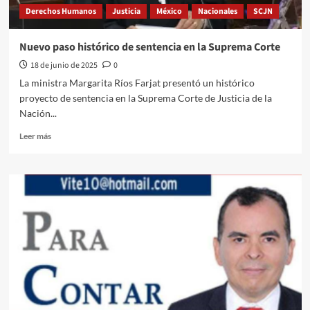
Derechos Humanos
Justicia
México
Nacionales
SCJN
Nuevo paso histórico de sentencia en la Suprema Corte
18 de junio de 2025
0
La ministra Margarita Ríos Farjat presentó un histórico
proyecto de sentencia en la Suprema Corte de Justicia de la
Nación...
Leer
Leer más
más
sobre
Nuevo
paso
histórico
de
sentencia
en
la
Suprema
Corte