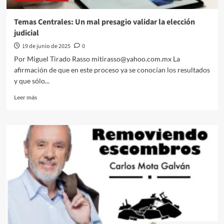
Temas Centrales: Un mal presagio validar la elección
judicial
19 de junio de 2025
0
Por Miguel Tirado Rasso mitirasso@yahoo.com.mx La
afirmación de que en este proceso ya se conocían los resultados
y que sólo...
Leer
Leer más
más
sobre
Temas
Centrales:
Un
mal
presagio
validar
la
elección
judicial