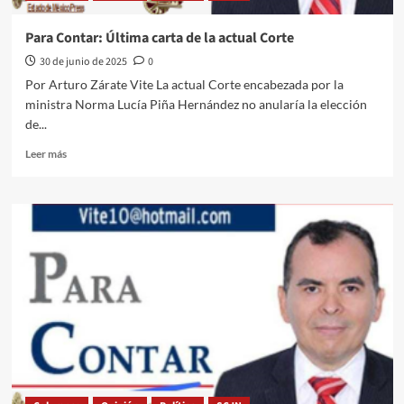
Para Contar: Última carta de la actual Corte
30 de junio de 2025
0
Por Arturo Zárate Vite La actual Corte encabezada por la
ministra Norma Lucía Piña Hernández no anularía la elección
de...
Leer
Leer más
más
sobre
Para
Contar:
Última
carta
de
la
actual
Corte