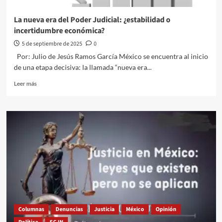
La nueva era del Poder Judicial: ¿estabilidad o
incertidumbre económica?
5 de septiembre de 2025
0
Por: Julio de Jesús Ramos García México se encuentra al inicio
de una etapa decisiva: la llamada “nueva era...
Leer
Leer más
más
sobre
La
nueva
era
del
Poder
Judicial:
¿estabilidad
o
incertidumbre
económica?
Columnas
Denuncias
Justicia
México
Opinión