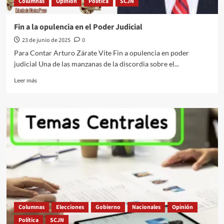
Columnas
Opinión
Política
SCJN
Fin a la opulencia en el Poder Judicial
23 de junio de 2025
0
Para Contar Arturo Zárate Vite Fin a opulencia en poder
judicial Una de las manzanas de la discordia sobre el...
Leer
Leer más
más
sobre
Fin
a
la
opulencia
en
el
Poder
Judicial
Columnas
Elecciones
Gobierno
Nacionales
Opinión
Política
SCJN