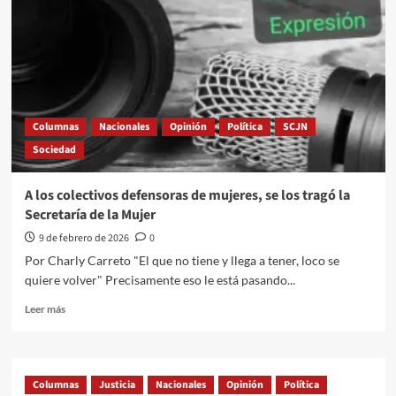
Columnas
Nacionales
Opinión
Política
SCJN
Sociedad
A los colectivos defensoras de mujeres, se los tragó la
Secretaría de la Mujer
9 de febrero de 2026
0
Por Charly Carreto "El que no tiene y llega a tener, loco se
quiere volver" Precisamente eso le está pasando...
Leer
Leer más
más
sobre
A
los
Columnas
Justicia
Nacionales
Opinión
Política
colectivos