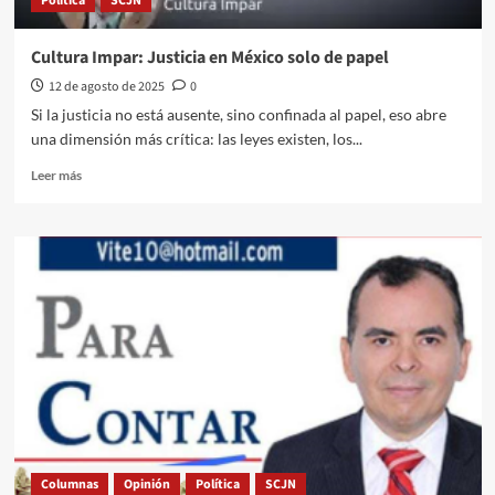
Política
SCJN
Cultura Impar: Justicia en México solo de papel
12 de agosto de 2025
0
Si la justicia no está ausente, sino confinada al papel, eso abre
una dimensión más crítica: las leyes existen, los...
Leer
Leer más
más
sobre
Cultura
Impar:
Justicia
en
México
solo
de
papel
Columnas
Opinión
Política
SCJN