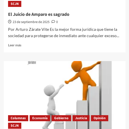
SCJN
defensoras
de
El Juicio de Amparo es sagrado
mujeres,
se
23 de septiembre de 2025
0
los
Por Arturo Zárate Vite Es la mejor forma jurídica que tiene la
tragó
sociedad para protegerse de inmediato ante cualquier exceso...
la
Secretaría
Leer
Leer más
de
más
la
sobre
Mujer
El
Juicio
de
Amparo
es
sagrado
Columnas
Economía
Gobierno
Justicia
Opinión
SCJN