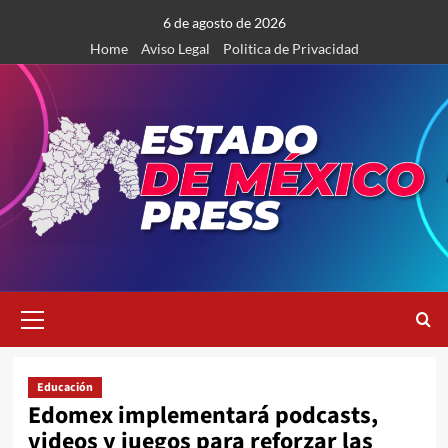
Saltar
6 de agosto de 2026
al
Home
Aviso Legal
Politica de Privacidad
contenido
Menú
primario
Educación
Edomex implementará podcasts,
videos y juegos para reforzar las