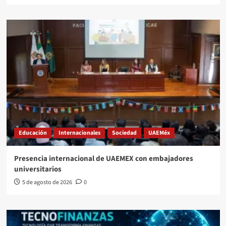
Educación
Internacionales
Sociedad
UAEMéx
Presencia internacional de UAEMEX con embajadores
universitarios
5 de agosto de 2026
0