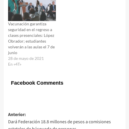
Vacunación garantiza
seguridad en el regreso a
clases presenciales: López
Obrador; estudiantes
volverán a las aulas el 7 de
junio
28 de mayo de 2021
En «4T»
Facebook Comments
Navegación
Anterior:
Dará Federación 18.8 millones de pesos a comisiones
de
estatales de búsqueda de personas