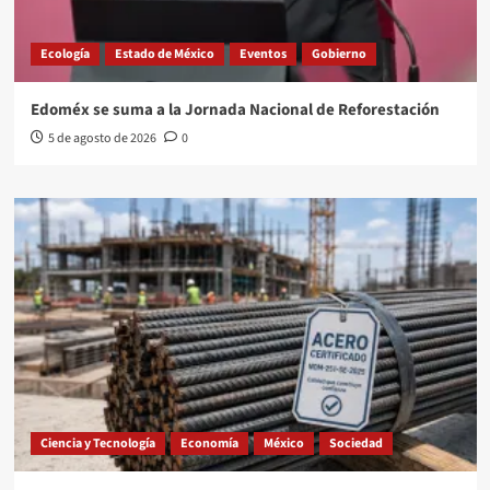
Ecología
Estado de México
Eventos
Gobierno
Edoméx se suma a la Jornada Nacional de Reforestación
5 de agosto de 2026
0
Ciencia y Tecnología
Economía
México
Sociedad