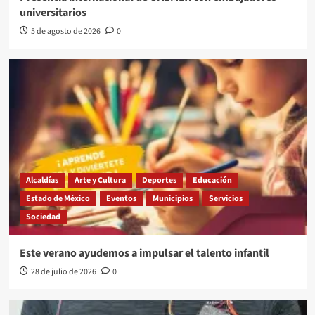
universitarios
5 de agosto de 2026
0
Alcaldías
Arte y Cultura
Deportes
Educación
Estado de México
Eventos
Municipios
Servicios
Sociedad
Este verano ayudemos a impulsar el talento infantil
28 de julio de 2026
0