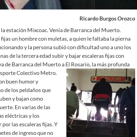
Ricardo Burgos Orozco
 la estación Mixcoac. Venía de Barranca del Muerto.
ijas un hombre con muletas, a quien le faltaba la pierna
ncionando y la persona subió con dificultad uno a uno los
nas de la tercera edad subir y bajar escaleras fijas con
 va de Barranca del Muerto a El Rosario, la más profunda
ansporte Colectivo Metro.
con buen humor y
o de los peldaños que
 suben y bajan como
erte. En varias de las
s eléctricas y los
or las escaleras fijas. Y
uetes de ingreso que no