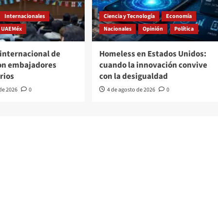
Internacionales
Ciencia y Tecnología
Economía
UAEMéx
Nacionales
Opinión
Política
internacional de
Homeless en Estados Unidos:
on embajadores
cuando la innovación convive
rios
con la desigualdad
 de 2026
0
4 de agosto de 2026
0