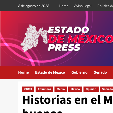
Saltar
6 de agosto de 2026
Home
Aviso Legal
Politica d
al
contenido
Home
Estado de México
Gobierno
Senado
CDMX
Columnas
Metro
México
Opinión
Socieda
Historias en el 