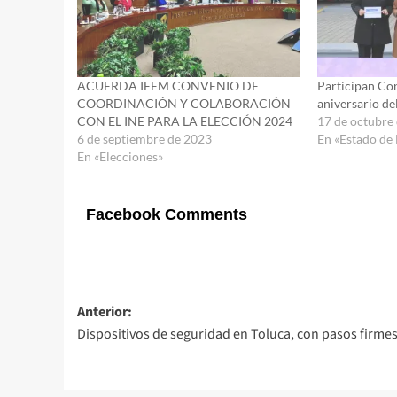
ACUERDA IEEM CONVENIO DE
Participan Co
COORDINACIÓN Y COLABORACIÓN
aniversario de
CON EL INE PARA LA ELECCIÓN 2024
17 de octubre
6 de septiembre de 2023
En «Estado de
En «Elecciones»
Facebook Comments
Navegación
Anterior:
Dispositivos de seguridad en Toluca, con pasos firme
de
entradas