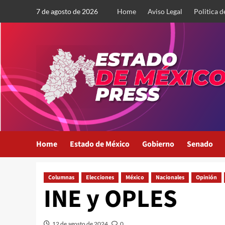
Saltar
7 de agosto de 2026
Home
Aviso Legal
Politica d
al
contenido
Home
Estado de México
Gobierno
Senado
Columnas
Elecciones
México
Nacionales
Opinión
INE y OPLES
12 de agosto de 2024
0