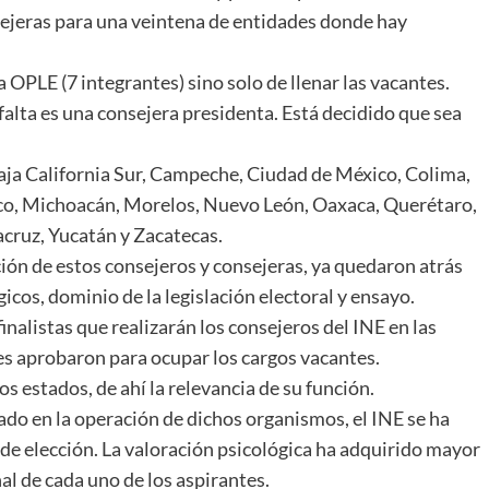
sejeras para una veintena de entidades donde hay
OPLE (7 integrantes) sino solo de llenar las vacantes.
falta es una consejera presidenta. Está decidido que sea
aja California Sur, Campeche, Ciudad de México, Colima,
sco, Michoacán, Morelos, Nuevo León, Oaxaca, Querétaro,
acruz, Yucatán y Zacatecas.
ección de estos consejeros y consejeras, ya quedaron atrás
cos, dominio de la legislación electoral y ensayo.
finalistas que realizarán los consejeros del INE en las
s aprobaron para ocupar los cargos vacantes.
s estados, de ahí la relevancia de su función.
ado en la operación de dichos organismos, el INE se ha
 de elección. La valoración psicológica ha adquirido mayor
al de cada uno de los aspirantes.