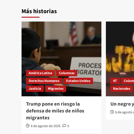
Más historias
América Latina
Columnas
Derechos Humanos
Estados Unidos
4T
Colum
Justicia
Migrantes
Nacionales
Trump pone en riesgo la
Un negro 
defensa de miles de niños
6 de agosto
migrantes
6 de agosto de 2026
0