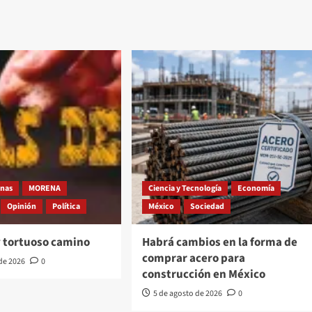
nas
MORENA
Ciencia y Tecnología
Economía
Opinión
Política
México
Sociedad
y tortuoso camino
Habrá cambios en la forma de
comprar acero para
 de 2026
0
construcción en México
5 de agosto de 2026
0