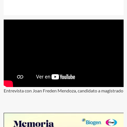
Entrevista con Joan Freden Mendoza, candidato a magistrado