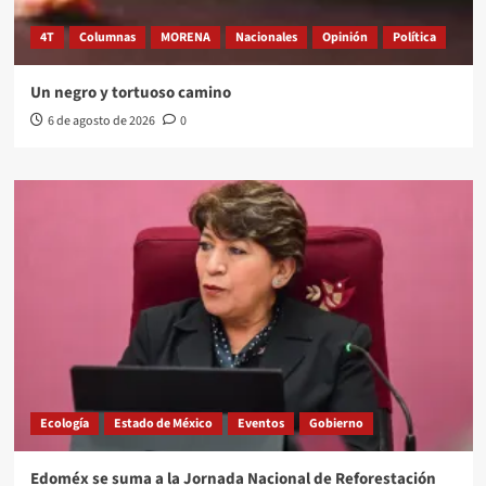
4T
Columnas
MORENA
Nacionales
Opinión
Política
Un negro y tortuoso camino
6 de agosto de 2026
0
Ecología
Estado de México
Eventos
Gobierno
Edoméx se suma a la Jornada Nacional de Reforestación