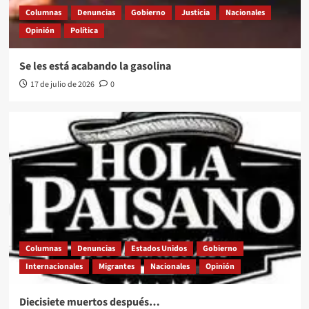
Columnas
Denuncias
Gobierno
Justicia
Nacionales
Opinión
Política
Se les está acabando la gasolina
17 de julio de 2026
0
Columnas
Denuncias
Estados Unidos
Gobierno
Internacionales
Migrantes
Nacionales
Opinión
Diecisiete muertos después…