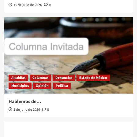
15 de julio de 2026
0
Alcaldías
Columnas
Denuncias
Estado de México
Municipios
Opinión
Política
Hablemos de…
1 de julio de 2026
0