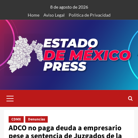
Saltar
8 de agosto de 2026
al
Home
Aviso Legal
Politica de Privacidad
contenido
Menú
primario
CDMX
Denuncias
ADCO no paga deuda a empresario
pese a sentencia de Juzgados de la