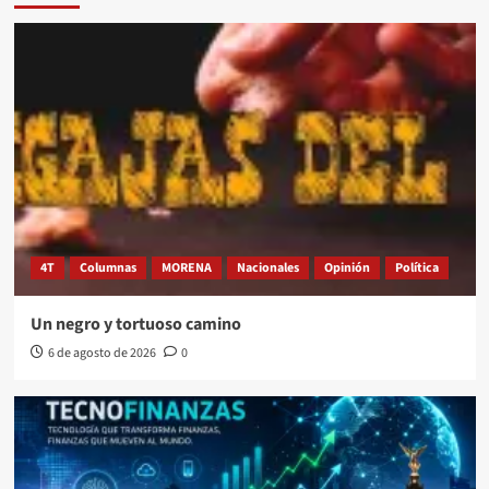
4T
Columnas
MORENA
Nacionales
Opinión
Política
Un negro y tortuoso camino
6 de agosto de 2026
0