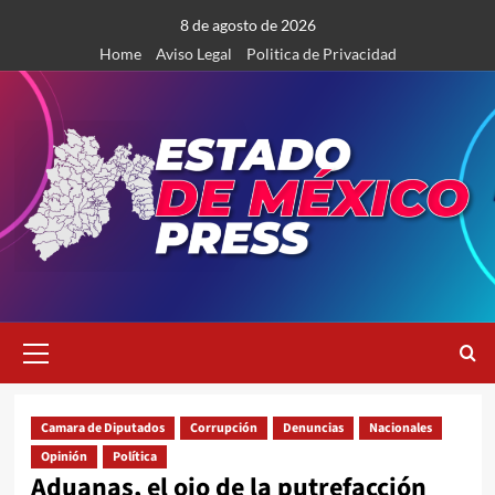
Saltar
8 de agosto de 2026
al
Home
Aviso Legal
Politica de Privacidad
contenido
Menú
primario
Camara de Diputados
Corrupción
Denuncias
Nacionales
Opinión
Política
Aduanas, el ojo de la putrefacción