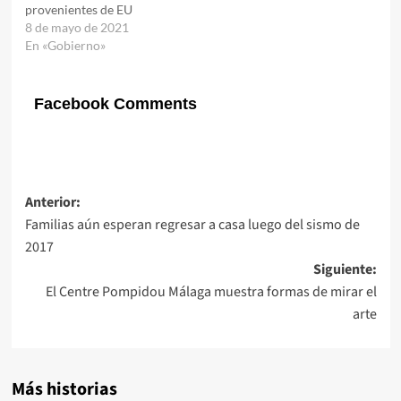
provenientes de EU
8 de mayo de 2021
En «Gobierno»
Facebook Comments
Navegación
Anterior:
Familias aún esperan regresar a casa luego del sismo de
de
2017
entradas
Siguiente:
El Centre Pompidou Málaga muestra formas de mirar el
arte
Más historias