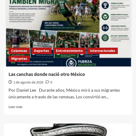
de
los
migrantes,
una
deuda
que
la
comunidad
ha
Columnas
Deportes
Entretenimiento
Internacionales
tenido
Migrantes
que
asumir
Las canchas donde nació otro México
1 de agosto de 2026
0
Por Daniel Lee Durante años, México miró a sus migrantes
únicamente a través de las remesas. Los convirtió en...
Leer
Leer más
más
sobre
Las
canchas
donde