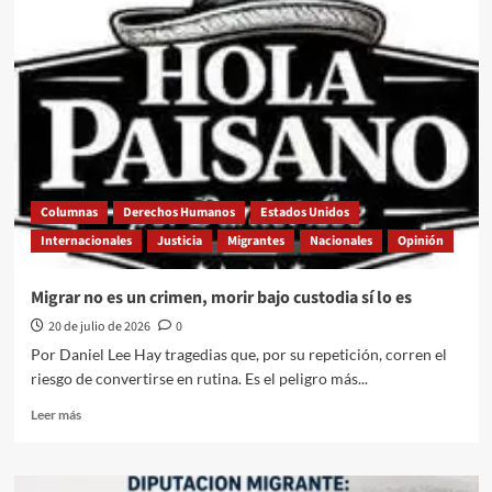
mezquindad
de
la
política
frente
a
la
grandeza
del
sacrificio
Columnas
Derechos Humanos
Estados Unidos
de
Internacionales
Justicia
Migrantes
Nacionales
Opinión
nuestros
paisanos
Migrar no es un crimen, morir bajo custodia sí lo es
20 de julio de 2026
0
Por Daniel Lee Hay tragedias que, por su repetición, corren el
riesgo de convertirse en rutina. Es el peligro más...
Leer
Leer más
más
sobre
Migrar