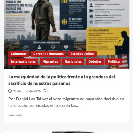
la
identidad
cruza
la
frontera,
Zacatecas
nunca
se
va:
Ulises
Columnas
Derechos Humanos
Estados Unidos
Mejia
Internacionales
Migrantes
Nacionales
Opinión
Política
Haro,
diputado
federal
La mezquindad de la política frente a la grandeza del
sacrificio de nuestros paisanos
22 de julio de 2026
0
Por Daniel Lee Tal vez el voto migrante no haya sido decisivo en
las elecciones pasadas ni lo sea en las...
Leer
Leer más
más
sobre
La