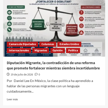
no
es
un
crimen,
morir
bajo
custodia
sí
lo
es
Camara de Diputados
Columnas
Estados Unidos
Internacionales
Migrantes
Opinión
Política
Diputación Migrante, la contradicción de una reforma
que promete fortalecer mientras siembra incertidumbre
19 de julio de 2026
0
Por Daniel Lee En México, la clase política ha aprendido a
hablar de las personas migrantes con un lenguaje
cuidadosamente...
Leer
Leer más
más
sobre