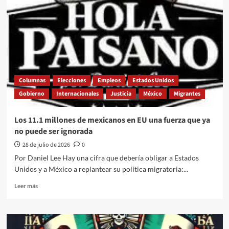
nació
otro
México
Columnas
Elecciones
Empleos
Estados Unidos
Gobierno
Internacionales
Justicia
México
Migrantes
Los 11.1 millones de mexicanos en EU una fuerza que ya
no puede ser ignorada
28 de julio de 2026
0
Por Daniel Lee Hay una cifra que debería obligar a Estados
Unidos y a México a replantear su política migratoria:...
Leer
Leer más
más
sobre
Los
11.1