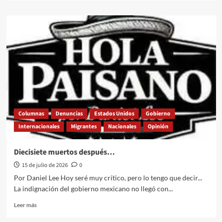
sobre
Cuando
el
castigo
migratorio
mutila
los
hogares
desde
adentro
Columnas
Denuncias
Estados Unidos
Gobierno
Internacionales
Migrantes
Nacionales
Opinión
Diecisiete muertos después…
15 de julio de 2026
0
Por Daniel Lee Hoy seré muy crítico, pero lo tengo que decir...
La indignación del gobierno mexicano no llegó con...
Leer
Leer más
más