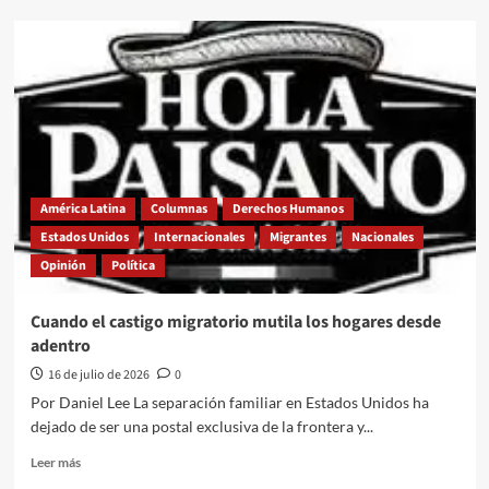
Diputación
Migrante,
la
contradicción
de
una
reforma
que
promete
fortalecer
América Latina
Columnas
Derechos Humanos
mientras
Estados Unidos
Internacionales
Migrantes
Nacionales
siembra
Opinión
Política
incertidumbre
Cuando el castigo migratorio mutila los hogares desde
adentro
16 de julio de 2026
0
Por Daniel Lee La separación familiar en Estados Unidos ha
dejado de ser una postal exclusiva de la frontera y...
Leer
Leer más
más