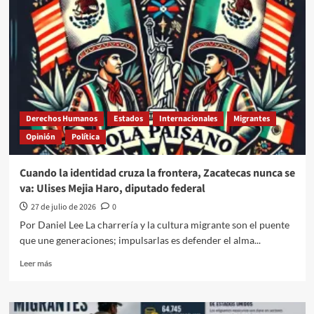
millones
de
mexicanos
en
EU
una
fuerza
que
ya
Derechos Humanos
Estados
Internacionales
Migrantes
no
Opinión
Política
puede
ser
ignorada
Cuando la identidad cruza la frontera, Zacatecas nunca se
va: Ulises Mejia Haro, diputado federal
27 de julio de 2026
0
Por Daniel Lee La charrería y la cultura migrante son el puente
que une generaciones; impulsarlas es defender el alma...
Leer
Leer más
más
sobre
Cuando