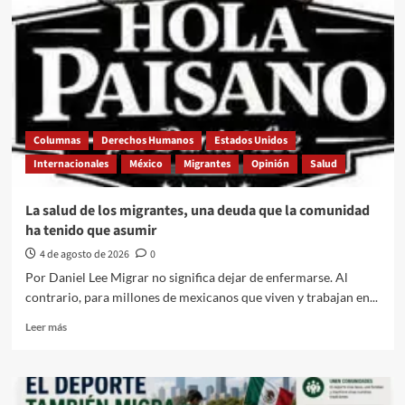
riesgo
la
defensa
de
miles
de
niños
migrantes
Columnas
Derechos Humanos
Estados Unidos
Internacionales
México
Migrantes
Opinión
Salud
La salud de los migrantes, una deuda que la comunidad
ha tenido que asumir
4 de agosto de 2026
0
Por Daniel Lee Migrar no significa dejar de enfermarse. Al
contrario, para millones de mexicanos que viven y trabajan en...
Leer
Leer más
más
sobre
La
salud