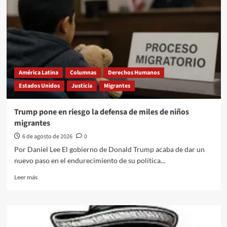
América Latina
Columnas
Derechos Humanos
Estados Unidos
Justicia
Migrantes
Trump pone en riesgo la defensa de miles de niños
migrantes
6 de agosto de 2026
0
Por Daniel Lee El gobierno de Donald Trump acaba de dar un
nuevo paso en el endurecimiento de su política...
Leer
Leer más
más
sobre
Trump
pone
en