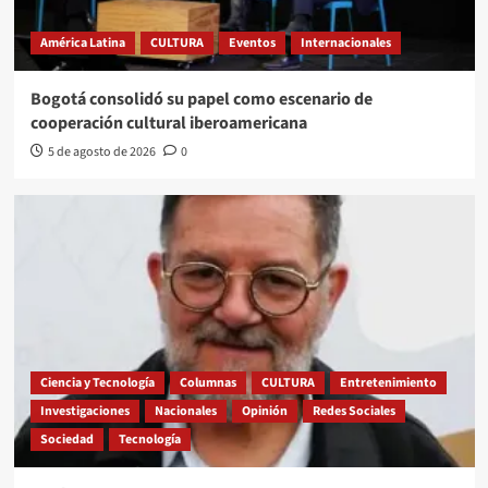
América Latina
CULTURA
Eventos
Internacionales
Bogotá consolidó su papel como escenario de
cooperación cultural iberoamericana
5 de agosto de 2026
0
Ciencia y Tecnología
Columnas
CULTURA
Entretenimiento
Investigaciones
Nacionales
Opinión
Redes Sociales
Sociedad
Tecnología