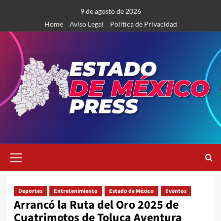
Saltar
9 de agosto de 2026
al
Home
Aviso Legal
Politica de Privacidad
contenido
Menú
primario
Deportes
Entretenimiento
Estado de México
Eventos
Arrancó la Ruta del Oro 2025 de
Cuatrimotos de Toluca Aventura