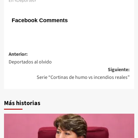
En «Deportes»
Facebook Comments
Navegación
Anterior:
Deportados al olvido
de
Siguiente:
entradas
Serie “Cortinas de humo vs incendios reales”
Más historias