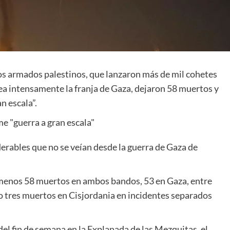
s armados palestinos, que lanzaron más de mil cohetes
rdea intensamente la franja de Gaza, dejaron 58 muertos y
n escala”.
derables que no se veían desde la guerra de Gaza de
 menos 58 muertos en ambos bandos, 53 en Gaza, entre
bo tres muertos en Cisjordania en incidentes separados
 del fin de semana en la Explanada de las Mezquitas, el