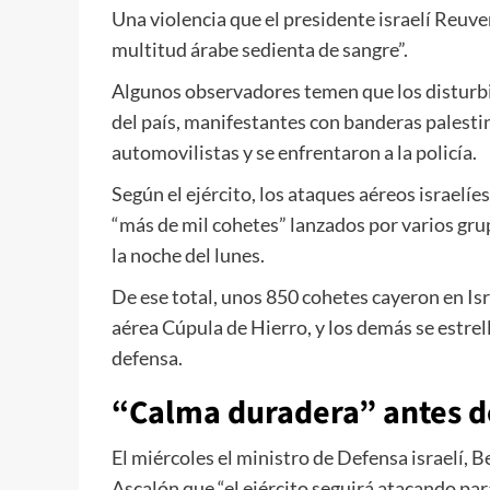
Una violencia que el presidente israelí Reuve
multitud árabe sedienta de sangre”.
Algunos observadores temen que los disturbio
del país, manifestantes con banderas palest
automovilistas y se enfrentaron a la policía.
Según el ejército, los ataques aéreos israelíe
“más de mil cohetes” lanzados por varios gru
la noche del lunes.
De ese total, unos 850 cohetes cayeron en Is
aérea Cúpula de Hierro, y los demás se estrell
defensa.
“Calma duradera” antes de
El miércoles el ministro de Defensa israelí, B
Ascalón que “el ejército seguirá atacando par