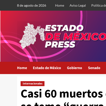
Saltar
8 de agosto de 2026
Home
Aviso Legal
Politica d
al
contenido
Home
Estado de México
Gobierno
Senado
Internacionales
Casi 60 muertos 