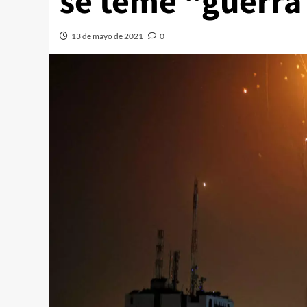
se teme “guerra 
13 de mayo de 2021
0