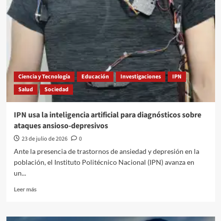
de
Valeriano
Bécquer
sobre
las
costumbres
populares
de
Ciencia y Tecnología
Educación
Investigaciones
IPN
España
Salud
Sociedad
en
el
Prado
IPN usa la inteligencia artificial para diagnósticos sobre
ataques ansioso-depresivos
23 de julio de 2026
0
Ante la presencia de trastornos de ansiedad y depresión en la
población, el Instituto Politécnico Nacional (IPN) avanza en
un...
Leer
Leer más
más
sobre
IPN