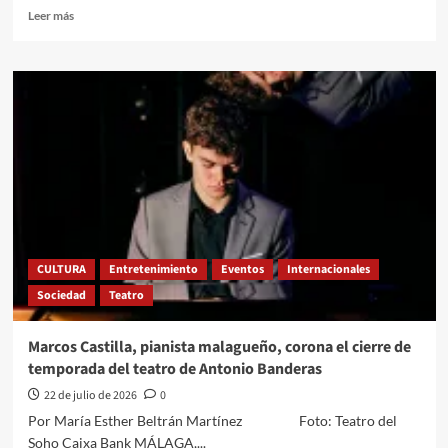
Leer
Leer más
más
sobre
Concluyen
las
clases,
inicia
un
gran
desafío
para
miles
de
familias
CULTURA
Entretenimiento
Eventos
Internacionales
Sociedad
Teatro
Marcos Castilla, pianista malagueño, corona el cierre de
temporada del teatro de Antonio Banderas
22 de julio de 2026
0
Por María Esther Beltrán Martínez Foto: Teatro del
Soho Caixa Bank MÁLAGA,...