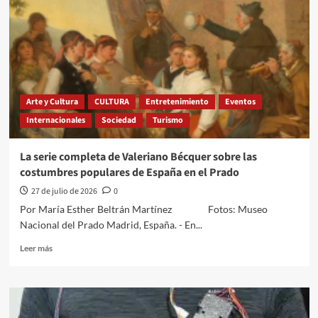
Arte y Cultura
CULTURA
Entretenimiento
Eventos
Internacionales
Sociedad
Turismo
La serie completa de Valeriano Bécquer sobre las
costumbres populares de España en el Prado
27 de julio de 2026
0
Por María Esther Beltrán Martínez Fotos: Museo
Nacional del Prado Madrid, España. - En...
Leer
Leer más
más
sobre
La
serie
completa