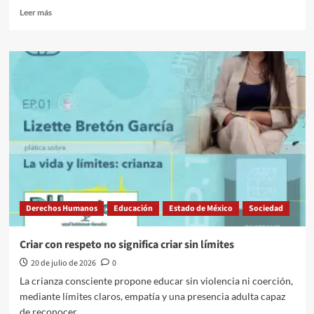
Leer
Leer más
más
sobre
El
maestro
que
enseñaba
demasiadas
preguntas
Derechos Humanos
Educación
Estado de México
Sociedad
Criar con respeto no significa criar sin límites
20 de julio de 2026
0
La crianza consciente propone educar sin violencia ni coerción,
mediante límites claros, empatía y una presencia adulta capaz
de reconocer...