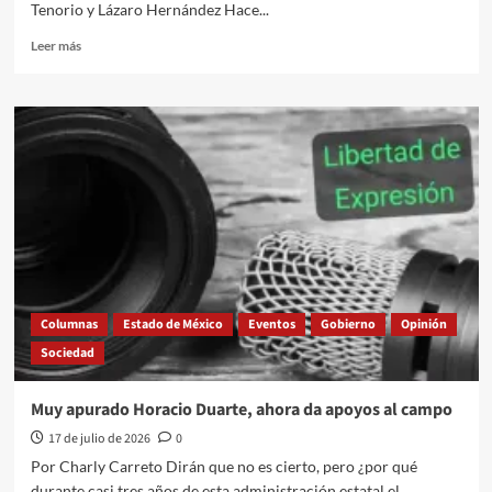
Tenorio y Lázaro Hernández Hace...
Leer
Leer más
más
sobre
La
Luna,
clave
para
la
vida
en
la
Tierra
y
el
Columnas
Estado de México
Eventos
Gobierno
Opinión
futuro
Sociedad
de
la
exploración
Muy apurado Horacio Duarte, ahora da apoyos al campo
espacial:
17 de julio de 2026
0
UAEMéx
Por Charly Carreto Dirán que no es cierto, pero ¿por qué
durante casi tres años de esta administración estatal el...