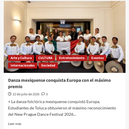
No
más
elecciones
en
Nicaragua,
sentencia
el
dictador
Arte y Cultura
CULTURA
Entretenimiento
Eventos
Internacionales
Sociedad
Danza mexiquense conquista Europa con el máximo
premio
22 de julio de 2026
0
+ La danza folclórica mexiquense conquistó Europa.
Estudiantes de Toluca obtuvieron el máximo reconocimiento
del New Prague Dance Festival 2026...
Leer
Leer más
más