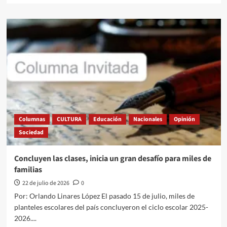
sobre
Danza
mexiquense
conquista
Europa
con
el
máximo
premio
Columnas
CULTURA
Educación
Nacionales
Opinión
Sociedad
Concluyen las clases, inicia un gran desafío para miles de
familias
22 de julio de 2026
0
Por: Orlando Linares López El pasado 15 de julio, miles de
planteles escolares del país concluyeron el ciclo escolar 2025-
2026....