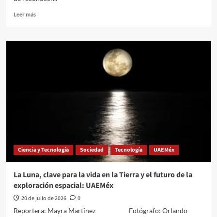
Leer
Leer más
más
sobre
Criar
con
respeto
no
significa
criar
sin
límites
Ciencia y Tecnología
Sociedad
Tecnología
UAEMéx
La Luna, clave para la vida en la Tierra y el futuro de la
exploración espacial: UAEMéx
20 de julio de 2026
0
Reportera: Mayra Martínez Fotógrafo: Orlando