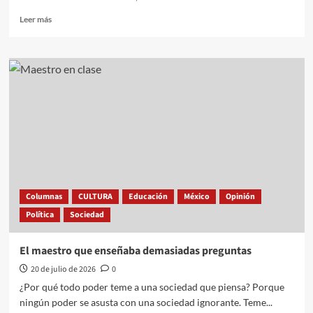
Leer
Leer más
más
sobre
Marcos
Castilla,
pianista
malagueño,
corona
el
cierre
de
temporada
del
teatro
Columnas
CULTURA
Educación
México
Opinión
de
Política
Sociedad
Antonio
Banderas
El maestro que enseñaba demasiadas preguntas
20 de julio de 2026
0
¿Por qué todo poder teme a una sociedad que piensa? Porque
ningún poder se asusta con una sociedad ignorante. Teme...