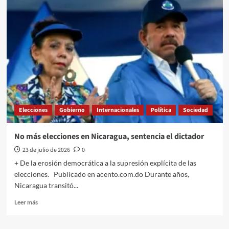
usa
la
inteligencia
artificial
para
diagnósticos
sobre
ataques
ansioso-
depresivos
Elecciones
Gobierno
Internacionales
Política
Sociedad
No más elecciones en Nicaragua, sentencia el dictador
23 de julio de 2026
0
+ De la erosión democrática a la supresión explícita de las
elecciones. Publicado en acento.com.do Durante años,
Nicaragua transitó...
Leer
Leer más
más
sobre