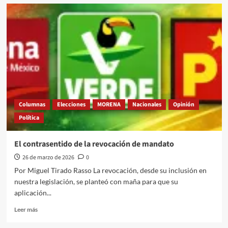
Monreal,
Ramírez
Cuellar
y
López
Beltrán
Columnas
Elecciones
MORENA
Nacionales
Opinión
Política
El contrasentido de la revocación de mandato
26 de marzo de 2026
0
Por Miguel Tirado Rasso La revocación, desde su inclusión en
nuestra legislación, se planteó con maña para que su
aplicación...
Leer
Leer más
más
sobre