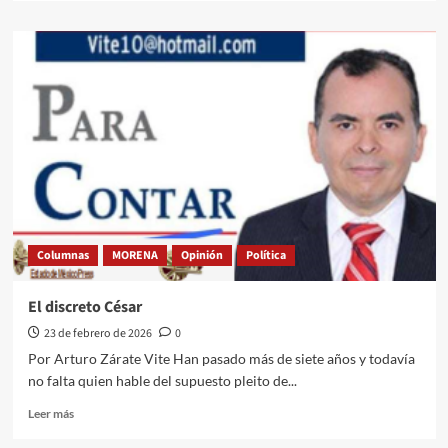
sobre
¿Quién
falló
en
la
negociación
con
PT
y
PVEM?
Columnas
MORENA
Opinión
Política
El discreto César
23 de febrero de 2026
0
Por Arturo Zárate Vite Han pasado más de siete años y todavía
no falta quien hable del supuesto pleito de...
Leer
Leer más
más