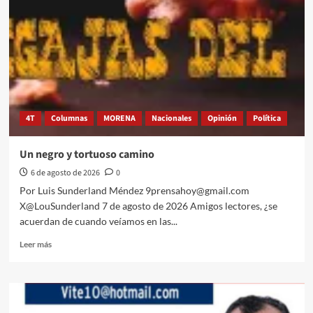
4T
Columnas
MORENA
Nacionales
Opinión
Política
Un negro y tortuoso camino
6 de agosto de 2026
0
Por Luis Sunderland Méndez 9prensahoy@gmail.com
X@LouSunderland 7 de agosto de 2026 Amigos lectores, ¿se
acuerdan de cuando veíamos en las...
Leer
Leer más
más
sobre
Un
negro
y