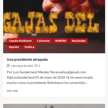
se
perfila
como
la
carta
más
fuerte
de
Morena
Claudia Sheibaum
Columnas
MORENA
Nacionales
en
Opinión
Política
Nuevo
León
Una presidente atrapada
1 de mayo de 2026
0
Por Luis Sunderland Méndez 9prensahoy@gmail.com
X@LouSunderland 01 de mayo de 2026 Ya he mencionado
mucho cómo la presidente Sheinbaum ha convertido...
Leer
Leer más
más
sobre
Una