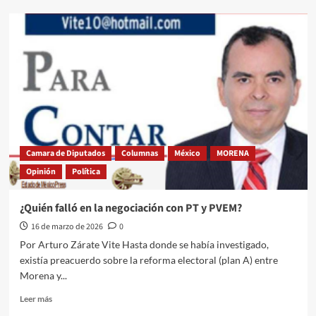
El
contrasentido
de
la
revocación
de
mandato
Camara de Diputados
Columnas
México
MORENA
Opinión
Política
¿Quién falló en la negociación con PT y PVEM?
16 de marzo de 2026
0
Por Arturo Zárate Vite Hasta donde se había investigado,
existía preacuerdo sobre la reforma electoral (plan A) entre
Morena y...
Leer
Leer más
más