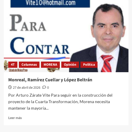
ley
es
la
Ley?
4T
Columnas
MORENA
Opinión
Política
Monreal, Ramírez Cuellar y López Beltrán
27 de abril de 2026
0
Por Arturo Zárate Vite Para seguir en la construcción del
proyecto de la Cuarta Transformación, Morena necesita
mantener la mayoría...
Leer
Leer más
más
sobre