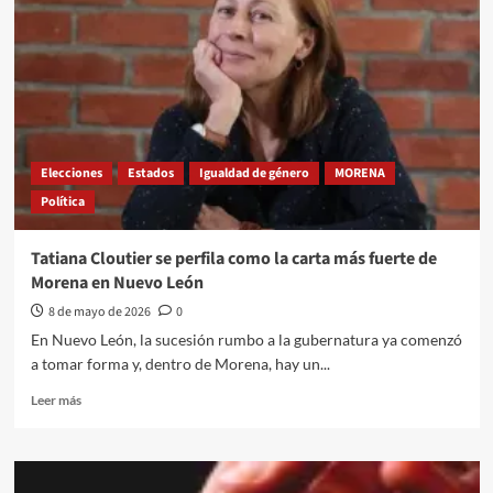
de
las
Magdalenas:
lloran
por
todo
Elecciones
Estados
Igualdad de género
MORENA
Política
Tatiana Cloutier se perfila como la carta más fuerte de
Morena en Nuevo León
8 de mayo de 2026
0
En Nuevo León, la sucesión rumbo a la gubernatura ya comenzó
a tomar forma y, dentro de Morena, hay un...
Leer
Leer más
más
sobre
Tatiana
Cloutier