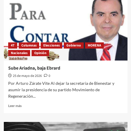
tortuoso
camino
4T
Columnas
Elecciones
Gobierno
MORENA
Nacionales
Opinión
Sube Ariadna, baja Ebrard
25 de mayo de 2026
0
Por Arturo Zárate Vite Al dejar la secretaría de Bienestar y
asumir la presidencia de su partido Movimiento de
Regeneración...
Leer
Leer más
más
sobre
Sube
Ariadna,