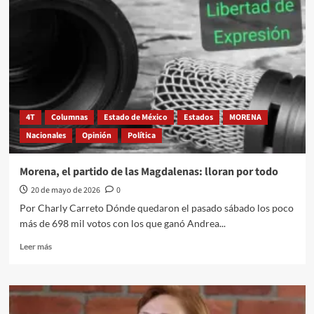
baja
Ebrard
4T
Columnas
Estado de México
Estados
MORENA
Nacionales
Opinión
Política
Morena, el partido de las Magdalenas: lloran por todo
20 de mayo de 2026
0
Por Charly Carreto Dónde quedaron el pasado sábado los poco
más de 698 mil votos con los que ganó Andrea...
Leer
Leer más
más
sobre
Morena,
el
partido