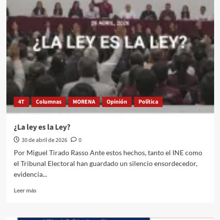
presidente
atrapada
4T
Columnas
MORENA
Opinión
Política
¿La ley es la Ley?
30 de abril de 2026
0
Por Miguel Tirado Rasso Ante estos hechos, tanto el INE como
el Tribunal Electoral han guardado un silencio ensordecedor,
evidencia...
Leer
Leer más
más
sobre
¿La