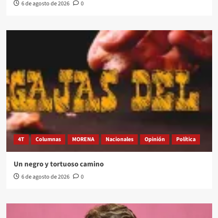
6 de agosto de 2026
0
4T
Columnas
MORENA
Nacionales
Opinión
Política
Un negro y tortuoso camino
6 de agosto de 2026
0