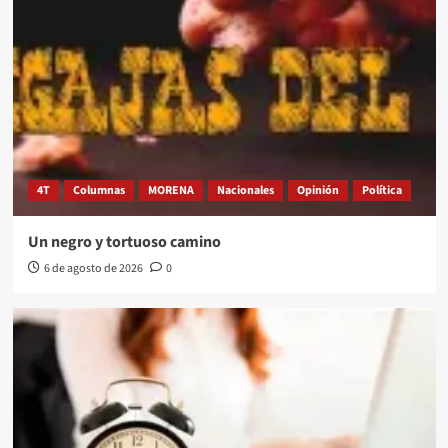
4T
Columnas
MORENA
Nacionales
Opinión
Política
Un negro y tortuoso camino
6 de agosto de 2026
0