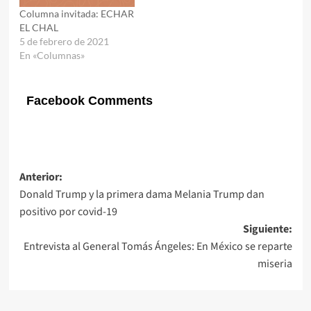
Columna invitada: ECHAR
EL CHAL
5 de febrero de 2021
En «Columnas»
Facebook Comments
Navegación
Anterior:
Donald Trump y la primera dama Melania Trump dan
de
positivo por covid-19
entradas
Siguiente:
Entrevista al General Tomás Ángeles: En México se reparte
miseria