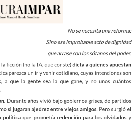
No se necesita una reforma:
Sino ese improbable acto de dignidad
que arrase con los sótanos del poder.
la ficción (no la IA, que conste)
dicta a quienes apuestan
tica parezca un ir y venir cotidiano, cuyas intenciones son
s, a que la gente sea la que gane, y no unos cuántos
.
ón
. Durante años vivió bajo gobiernos grises, de partidos
o si jugaran ajedrez entre viejos amigos
. Pero surgió el
a política que prometía redención para los olvidados
y