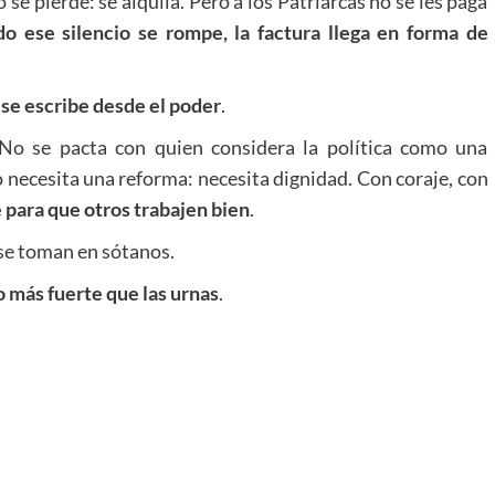
e pierde: se alquila. Pero a los Patriarcas no se les paga
o ese silencio se rompe, la factura llega en forma de
e se escribe desde el poder
.
No se pacta con quien considera la política como una
no necesita una reforma: necesita dignidad. Con coraje, con
e para que otros trabajen bien
.
 se toman en sótanos.
o más fuerte que las urnas
.