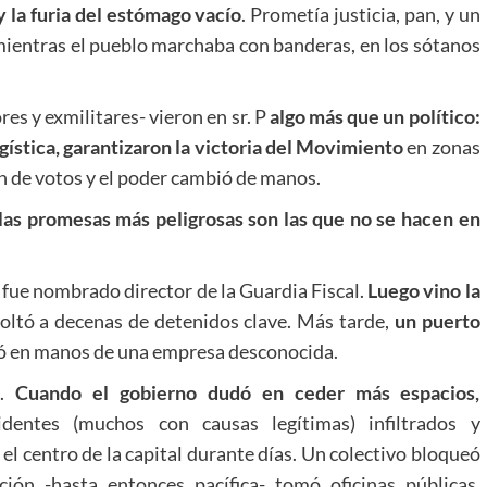
 y la furia del estómago vacío
. Prometía justicia, pan, y un
mientras el pueblo marchaba con banderas, en los sótanos
es y exmilitares- vieron en sr. P
algo más que un político:
gística, garantizaron la victoria del Movimiento
en zonas
 de votos y el poder cambió de manos.
las promesas más peligrosas son las que no se hacen en
, fue nombrado director de la Guardia Fiscal.
Luego vino la
soltó a decenas de detenidos clave. Más tarde,
un puerto
dó en manos de una empresa desconocida.
o.
Cuando el gobierno dudó en ceder más espacios,
identes (muchos con causas legítimas) infiltrados y
el centro de la capital durante días. Un colectivo bloqueó
ión -hasta entonces pacífica- tomó oficinas públicas.