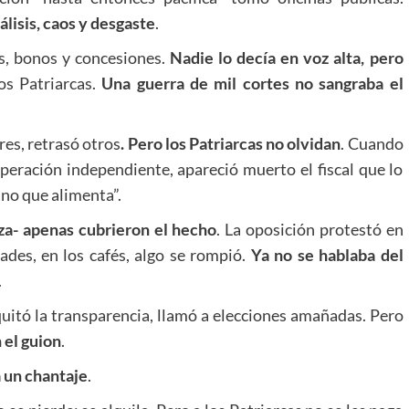
lisis, caos y desgaste
.
as, bonos y concesiones.
Nadie lo decía en voz alta, pero
os Patriarcas.
Una guerra de mil cortes no sangraba el
es, retrasó otros
. Pero los Patriarcas no olvidan
. Cuando
peración independiente, apareció muerto el fiscal que lo
no que alimenta”.
za- apenas cubrieron el hecho
. La oposición protestó en
dades, en los cafés, algo se rompió.
Ya no se hablaba del
.
 quitó la transparencia, llamó a elecciones amañadas. Pero
 el guion
.
a un chantaje
.