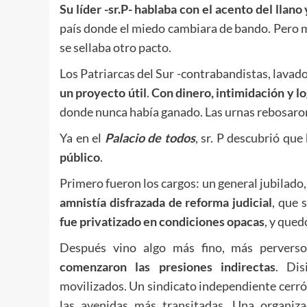
Su líder -sr.P- hablaba con el acento del llano
país donde el miedo cambiara de bando. Pero 
se sellaba otro pacto.
Los Patriarcas del Sur -contrabandistas, lavador
un proyecto útil
.
Con dinero, intimidación y lo
donde nunca había ganado. Las urnas rebosaron
Ya en el
Palacio de todos
, sr. P descubrió que
público
.
Primero fueron los cargos: un general jubilado
amnistía disfrazada de reforma judicial
, que 
fue privatizado en condiciones opacas
, y que
Después vino algo más fino, más pervers
comenzaron las presiones indirectas
. Dis
movilizados. Un sindicato independiente cerró 
las avenidas más transitadas. Una organizac