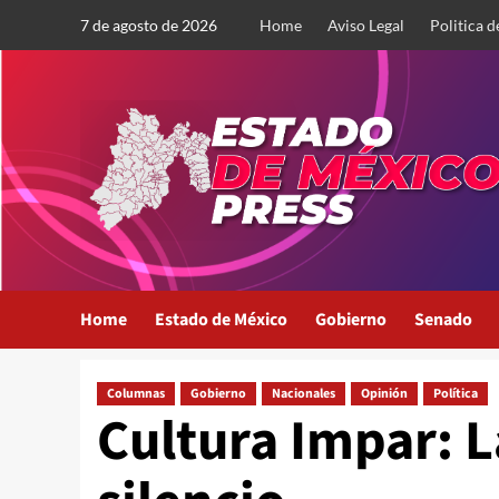
Saltar
7 de agosto de 2026
Home
Aviso Legal
Politica d
al
contenido
Home
Estado de México
Gobierno
Senado
Columnas
Gobierno
Nacionales
Opinión
Política
Cultura Impar: L