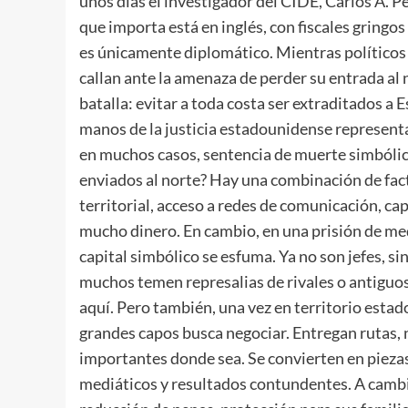
unos días el investigador del CIDE, Carlos A. Pé
que importa está en inglés, con fiscales gringo
es únicamente diplomático. Mientras políticos
callan ante la amenaza de perder su entrada al 
batalla: evitar a toda costa ser extraditados a 
manos de la justicia estadounidense representa e
en muchos casos, sentencia de muerte simbólica
enviados al norte? Hay una combinación de fact
territorial, acceso a redes de comunicación, ca
mucho dinero. En cambio, en una prisión de med
capital simbólico se esfuma. Ya no son jefes, s
muchos temen represalias de rivales o antiguos 
aquí. Pero también, una vez en territorio esta
grandes capos busca negociar. Entregan rutas, 
importantes donde sea. Se convierten en piezas 
mediáticos y resultados contundentes. A cambi