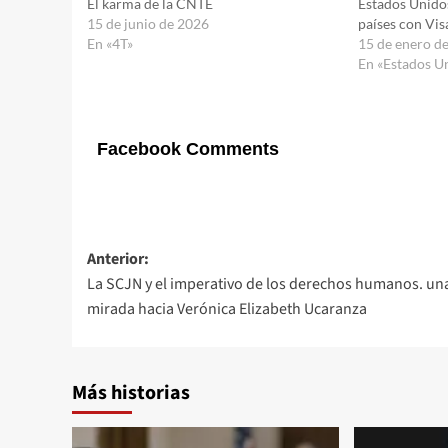
El karma de la CNTE
Estados Unidos
15 de junio de 2026
países con Vi
En «4T»
15 de enero d
En «Estados U
Facebook Comments
Navegación
Anterior:
La SCJN y el imperativo de los derechos humanos. un
de
mirada hacia Verónica Elizabeth Ucaranza
entradas
Más historias