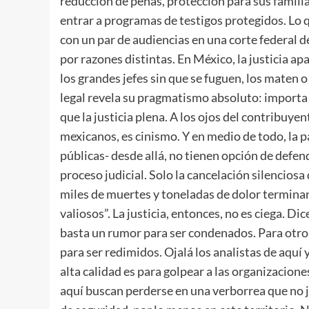
reducción de penas, protección para sus familia
entrar a programas de testigos protegidos. Lo q
con un par de audiencias en una corte federal 
por razones distintas. En México, la justicia a
los grandes jefes sin que se fuguen, los maten 
legal revela su pragmatismo absoluto: importa
que la justicia plena. A los ojos del contribuye
mexicanos, es cinismo. Y en medio de todo, la p
públicas- desde allá, no tienen opción de defen
proceso judicial. Solo la cancelación silenciosa
miles de muertes y toneladas de dolor terminan
valiosos”. La justicia, entonces, no es ciega. D
basta un rumor para ser condenados. Para otros
para ser redimidos. Ojalá los analistas de aquí 
alta calidad es para golpear a las organizaciones
aquí buscan perderse en una verborrea que no ju