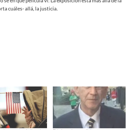
 sé en qué película vi: La exposición está más allá de la
 cuáles- allá, la justicia.