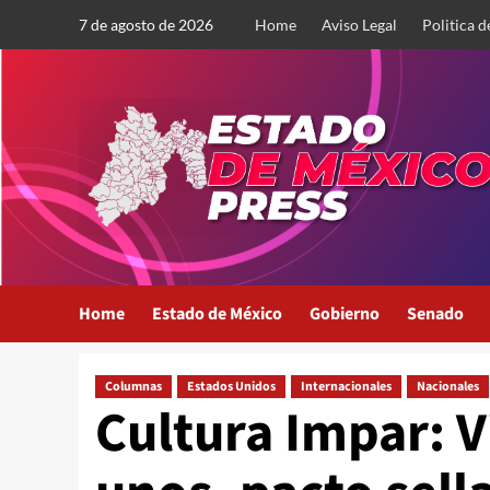
Saltar
7 de agosto de 2026
Home
Aviso Legal
Politica d
al
contenido
Home
Estado de México
Gobierno
Senado
Columnas
Estados Unidos
Internacionales
Nacionales
Cultura Impar: V