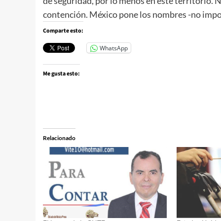
de seguridad, por lo menos en este territorio. No
contención. México pone los nombres -no importa
Comparte esto:
WhatsApp
Me gusta esto:
Relacionado