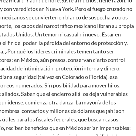
rez Ricart. Y aunque no le guste a muchos, tiene razón: lo
s y con veredictos en Nueva York. Pero el fuego cruzado no
 mexicanos se convierten en blanco de sospecha y otros
norte, los capos del narcotráfico mexicano libran su propia
Estados Unidos. Un temor ni casual ni nuevo. Estar en
l fin del poder, la pérdida del entorno de protección y,
. ¿Por qué los líderes criminales temen tanto ser
ores: en México, aún presos, conservan cierto control
pacidad de intimidación, protección interna y dinero,
iana seguridad (tal vez en Colorado o Florida), ese
ino reos numerados. Sin posibilidad para mover hilos,
aliados. Saben que el encierro allá los deja vulnerables
dounidense, comienza otra danza. La mayoría de los
nombres, contactos y millones de dólares que ¡ah! son
útiles para los fiscales federales, que buscan casos
o, reciben beneficios que en México serían impensables: