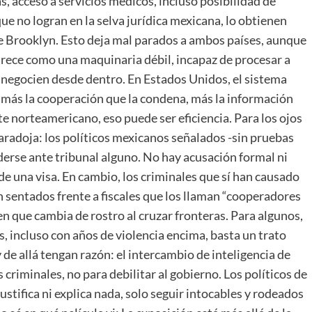
s, acceso a servicios médicos, incluso posibilidad de
ue no logran en la selva jurídica mexicana, lo obtienen
de Brooklyn. Esto deja mal parados a ambos países, aunque
parece como una maquinaria débil, incapaz de procesar a
o negocien desde dentro. En Estados Unidos, el sistema
 más la cooperación que la condena, más la información
nte norteamericano, eso puede ser eficiencia. Para los ojos
aradoja: los políticos mexicanos señalados -sin pruebas
derse ante tribunal alguno. No hay acusación formal ni
 de una visa. En cambio, los criminales que sí han causado
 sentados frente a fiscales que los llaman “cooperadores
icen que cambia de rostro al cruzar fronteras. Para algunos,
, incluso con años de violencia encima, basta un trato
y de allá tengan razón: el intercambio de inteligencia de
 criminales, no para debilitar al gobierno. Los políticos de
stifica ni explica nada, solo seguir intocables y rodeados