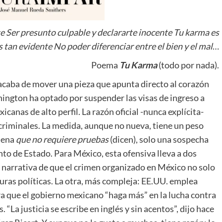
te Ser presunto culpable y declararte inocente Tu karma es
s tan evidente No poder diferenciar entre el bien y el mal
…
Poema
Tu Karma
(todo por nada).
 acaba de mover una pieza que apunta directo al corazón
ington ha optado por suspender las visas de ingreso a
icanas de alto perfil. La razón oficial -nunca explícita-
criminales. La medida, aunque no nueva, tiene un peso
ndena
que no requiere pruebas
(dicen), solo una sospecha
to de Estado. Para México, esta ofensiva lleva a dos
u narrativa de que el crimen organizado en México no solo
cturas políticas. La otra, más compleja: EE.UU. emplea
a que el gobierno mexicano “haga más” en la lucha contra
 “La justicia se escribe en inglés y sin acentos”, dijo hace