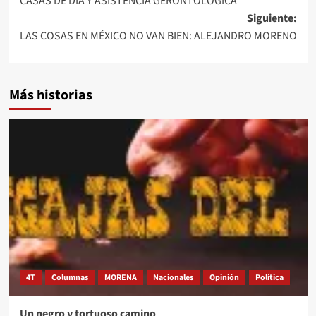
CASAS DE DÍA Y ASISTENCIA GERONTÓLOGICA
Siguiente:
LAS COSAS EN MÉXICO NO VAN BIEN: ALEJANDRO MORENO
Más historias
4T
Columnas
MORENA
Nacionales
Opinión
Política
Un negro y tortuoso camino