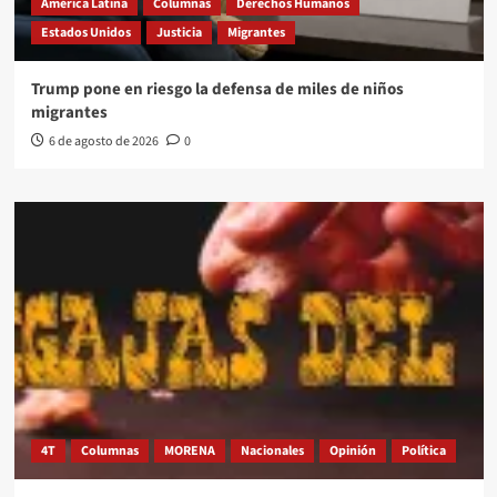
América Latina
Columnas
Derechos Humanos
Estados Unidos
Justicia
Migrantes
Trump pone en riesgo la defensa de miles de niños
migrantes
6 de agosto de 2026
0
4T
Columnas
MORENA
Nacionales
Opinión
Política