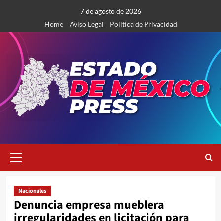
Saltar
7 de agosto de 2026
al
Home
Aviso Legal
Politica de Privacidad
contenido
Menú
primario
Nacionales
Denuncia empresa mueblera
irregularidades en licitación para