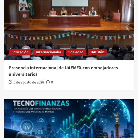
Educación
Internacionales
Sociedad
UAEMéx
Presencia internacional de UAEMEX con embajadores
universitarios
5 de agosto de 2026
0