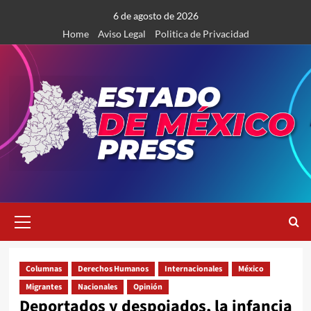
Saltar
6 de agosto de 2026
al
Home
Aviso Legal
Politica de Privacidad
contenido
Menú
primario
Columnas
Derechos Humanos
Internacionales
México
Migrantes
Nacionales
Opinión
Deportados y despojados, la infancia