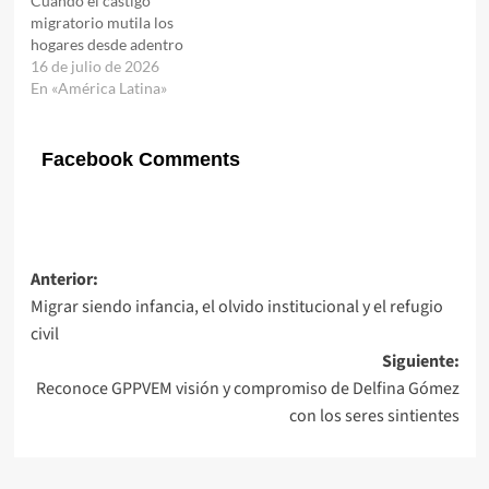
Cuando el castigo
migratorio mutila los
hogares desde adentro
16 de julio de 2026
En «América Latina»
Facebook Comments
Navegación
Anterior:
Migrar siendo infancia, el olvido institucional y el refugio
de
civil
entradas
Siguiente:
Reconoce GPPVEM visión y compromiso de Delfina Gómez
con los seres sintientes