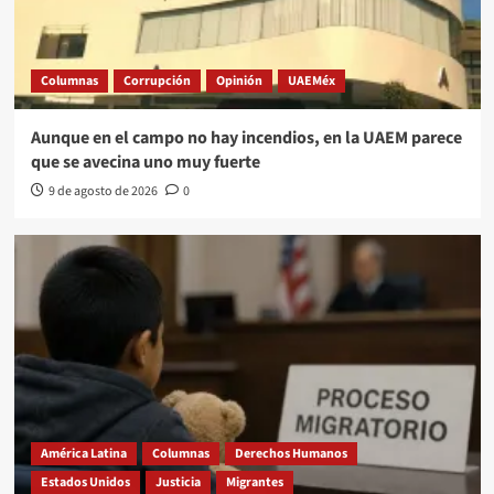
Columnas
Corrupción
Opinión
UAEMéx
Aunque en el campo no hay incendios, en la UAEM parece
que se avecina uno muy fuerte
9 de agosto de 2026
0
América Latina
Columnas
Derechos Humanos
Estados Unidos
Justicia
Migrantes