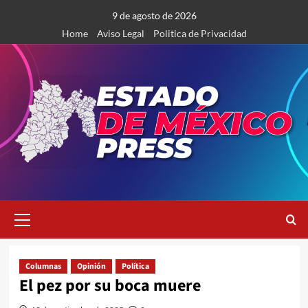
Saltar
9 de agosto de 2026
al
Home
Aviso Legal
Politica de Privacidad
contenido
Menú
primario
Columnas
Opinión
Política
El pez por su boca muere