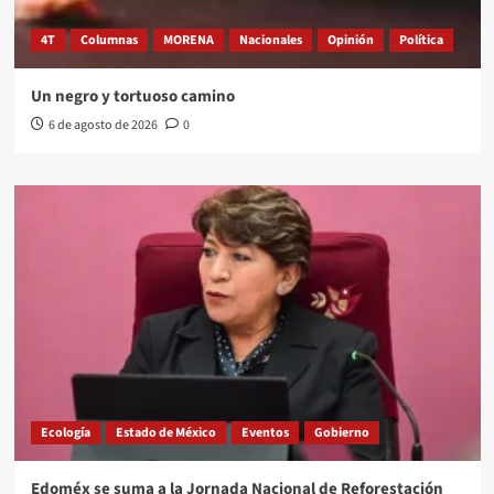
4T
Columnas
MORENA
Nacionales
Opinión
Política
Un negro y tortuoso camino
6 de agosto de 2026
0
Ecología
Estado de México
Eventos
Gobierno
Edoméx se suma a la Jornada Nacional de Reforestación