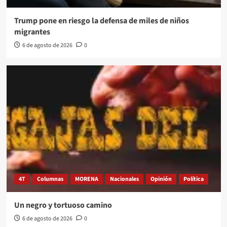
Trump pone en riesgo la defensa de miles de niños
migrantes
6 de agosto de 2026
0
4T
Columnas
MORENA
Nacionales
Opinión
Política
Un negro y tortuoso camino
6 de agosto de 2026
0