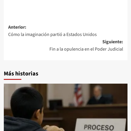
Navegación
Anterior:
Cómo la imaginación partió a Estados Unidos
de
Siguiente:
entradas
Fin a la opulencia en el Poder Judicial
Más historias