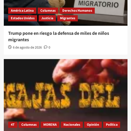
América Latina
Columnas
Derechos Humanos
Estados Unidos
Justicia
Migrantes
Trump pone en riesgo la defensa de miles de niños
migrantes
6 de agosto de 2026
0
4T
Columnas
MORENA
Nacionales
Opinión
Política