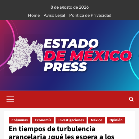
Saltar
8 de agosto de 2026
al
Home
Aviso Legal
Politica de Privacidad
contenido
Menú
primario
Columnas
Economía
Investigaciones
México
Opinión
En tiempos de turbulencia
arancelaria ¿qué les espera a los