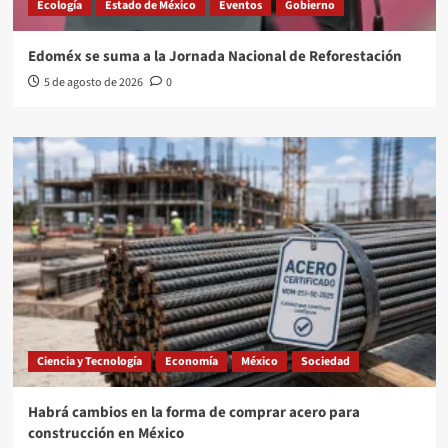
Ecología
Estado de México
Eventos
Gobierno
Edoméx se suma a la Jornada Nacional de Reforestación
5 de agosto de 2026
0
Ciencia y Tecnología
Economía
México
Sociedad
Habrá cambios en la forma de comprar acero para
construcción en México