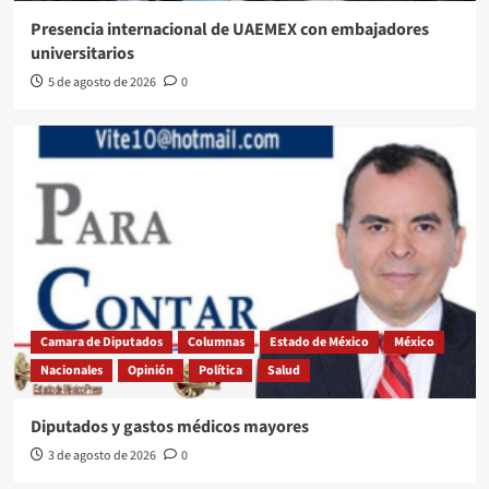
Presencia internacional de UAEMEX con embajadores
universitarios
5 de agosto de 2026
0
Camara de Diputados
Columnas
Estado de México
México
Nacionales
Opinión
Política
Salud
Diputados y gastos médicos mayores
3 de agosto de 2026
0