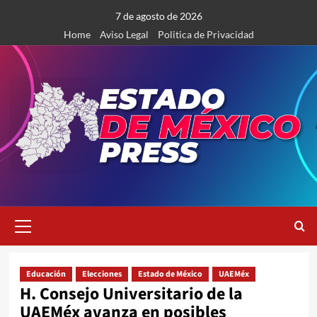
Saltar
7 de agosto de 2026
al
Home
Aviso Legal
Politica de Privacidad
contenido
Menú
primario
Educación
Elecciones
Estado de México
UAEMéx
H. Consejo Universitario de la
UAEMéx avanza en posibles