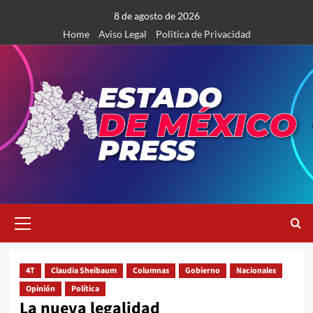
Saltar
8 de agosto de 2026
al
Home
Aviso Legal
Politica de Privacidad
contenido
Menú
primario
4T
Claudia Sheibaum
Columnas
Gobierno
Nacionales
Opinión
Política
La nueva legalidad