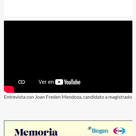
Entrevista con Joan Freden Mendoza, candidato a magistrado