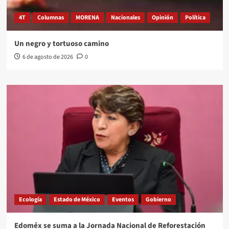
4T
Columnas
MORENA
Nacionales
Opinión
Política
Un negro y tortuoso camino
6 de agosto de 2026
0
Ecología
Estado de México
Eventos
Gobierno
Edoméx se suma a la Jornada Nacional de Reforestación