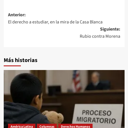
Navegación
Anterior:
El derecho a estudiar, en la mira de la Casa Blanca
de
Siguiente:
entradas
Rubio contra Morena
Más historias
América Latina
Columnas
Derechos Humanos