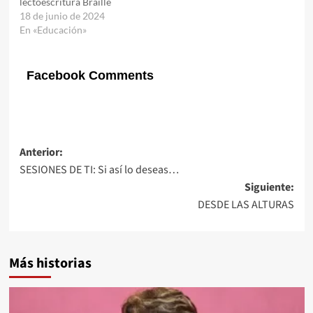
lectoescritura Braille
18 de junio de 2024
En «Educación»
Facebook Comments
Navegación
Anterior:
SESIONES DE TI: Si así lo deseas…
de
Siguiente:
entradas
DESDE LAS ALTURAS
Más historias