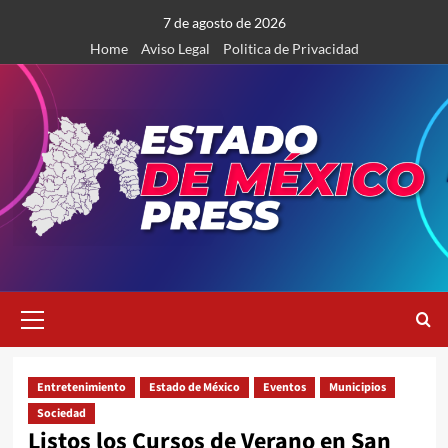
Saltar
7 de agosto de 2026
al
Home
Aviso Legal
Politica de Privacidad
contenido
Menú
primario
Entretenimiento
Estado de México
Eventos
Municipios
Sociedad
Listos los Cursos de Verano en San