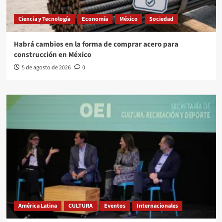
Ciencia y Tecnología
Economía
México
Sociedad
Habrá cambios en la forma de comprar acero para
construcción en México
5 de agosto de 2026
0
América Latina
CULTURA
Eventos
Internacionales