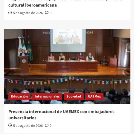
cultural iberoamericana
5 de agosto de 2026
0
Educación
Internacionales
Sociedad
UAEMéx
Presencia internacional de UAEMEX con embajadores
universitarios
5 de agosto de 2026
0