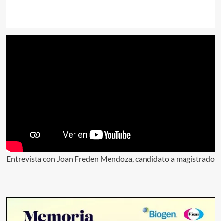
Entrevista con Joan Freden Mendoza, candidato a magistrado