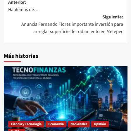
Navegación
Anterior:
Hablemos de…
de
Siguiente:
entradas
Anuncia Fernando Flores importante inversión para
arreglar superficie de rodamiento en Metepec
Más historias
Ciencia y Tecnología
Economía
Nacionales
Opinión