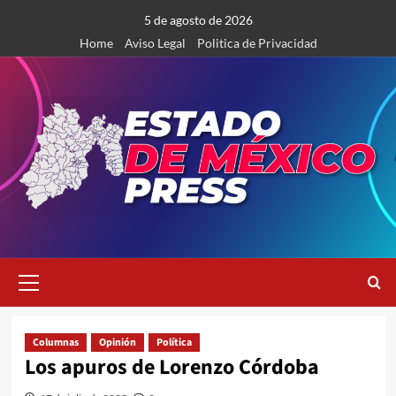
Saltar
5 de agosto de 2026
al
Home
Aviso Legal
Politica de Privacidad
contenido
Menú
primario
Columnas
Opinión
Política
Los apuros de Lorenzo Córdoba