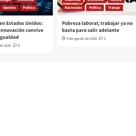
Opinión
Política
Nacionales
Política
Trabajo
en Estados Unidos:
Pobreza laboral; trabajar ya no
 innovación convive
basta para salir adelante
igualdad
4 de agosto de 2026
0
 de 2026
0