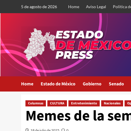
Saltar
5 de agosto de 2026
Home
Aviso Legal
Politica d
al
contenido
Home
Estado de México
Gobierno
Senado
Columnas
CULTURA
Entretenimiento
Nacionales
Op
Memes de la se
18 de julio de 2025
0