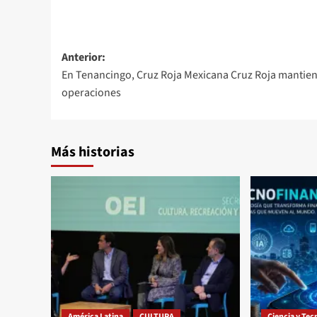
Navegación
Anterior:
En Tenancingo, Cruz Roja Mexicana Cruz Roja mantie
de
operaciones
entradas
Más historias
América Latina
CULTURA
Ciencia y Tec