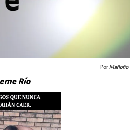
Por
Mañoño
eme Río