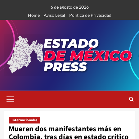
Saltar
6 de agosto de 2026
al
Home
Aviso Legal
Politica de Privacidad
contenido
Menú
primario
Internacionales
Mueren dos manifestantes más en
Colombia, tras días en estado crítico