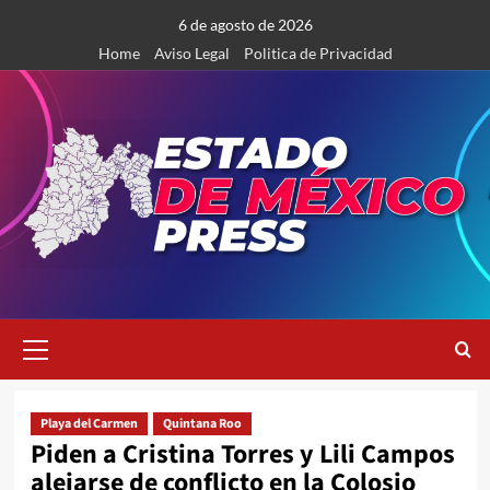
Saltar
6 de agosto de 2026
al
Home
Aviso Legal
Politica de Privacidad
contenido
Menú
primario
Playa del Carmen
Quintana Roo
Piden a Cristina Torres y Lili Campos
alejarse de conflicto en la Colosio