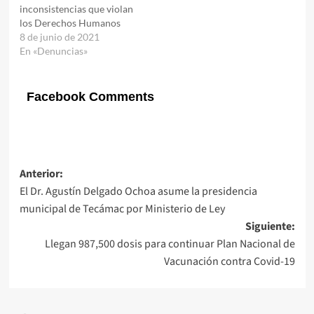
inconsistencias que violan
los Derechos Humanos
8 de junio de 2021
En «Denuncias»
Facebook Comments
Navegación
Anterior:
El Dr. Agustín Delgado Ochoa asume la presidencia
de
municipal de Tecámac por Ministerio de Ley
entradas
Siguiente:
Llegan 987,500 dosis para continuar Plan Nacional de
Vacunación contra Covid-19