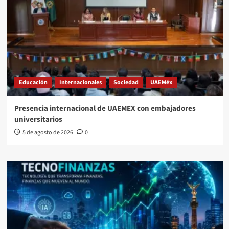
Educación
Internacionales
Sociedad
UAEMéx
Presencia internacional de UAEMEX con embajadores
universitarios
5 de agosto de 2026
0