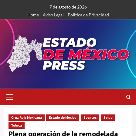
Saltar
7 de agosto de 2026
al
Home
Aviso Legal
Politica de Privacidad
contenido
Menú
primario
Cruz Roja Mexicana
Estado de México
Eventos
Salud
Toluca
Plena operación de la remodelada