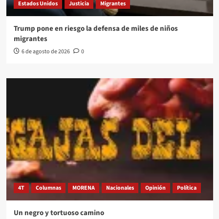
Estados Unidos
Justicia
Migrantes
Trump pone en riesgo la defensa de miles de niños
migrantes
6 de agosto de 2026
0
4T
Columnas
MORENA
Nacionales
Opinión
Política
Un negro y tortuoso camino