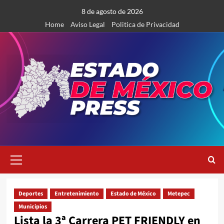
Saltar
8 de agosto de 2026
al
Home
Aviso Legal
Politica de Privacidad
contenido
Menú
primario
Deportes
Entretenimiento
Estado de México
Metepec
Municipios
Lista la 3ª Carrera PET FRIENDLY en