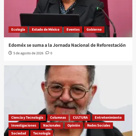
Ecología
Estado de México
Eventos
Gobierno
Edoméx se suma a la Jornada Nacional de Reforestación
5 de agosto de 2026
0
Ciencia y Tecnología
Columnas
CULTURA
Entretenimiento
Investigaciones
Nacionales
Opinión
Redes Sociales
Sociedad
Tecnología