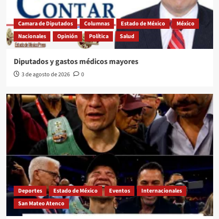
Camara de Diputados
Columnas
Estado de México
México
Nacionales
Opinión
Política
Salud
Diputados y gastos médicos mayores
3 de agosto de 2026
0
Deportes
Estado de México
Eventos
Internacionales
San Mateo Atenco