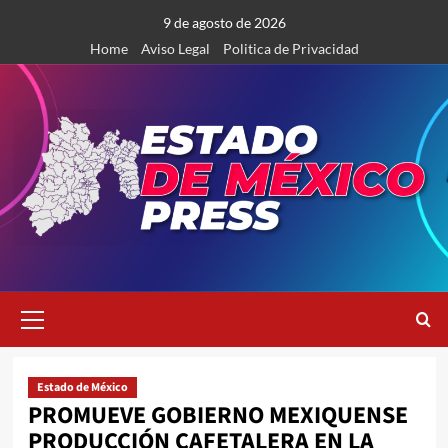
Saltar
9 de agosto de 2026
al
Home
Aviso Legal
Politica de Privacidad
contenido
Menú
primario
Estado de México
PROMUEVE GOBIERNO MEXIQUENSE
PRODUCCIÓN CAFETALERA EN LA