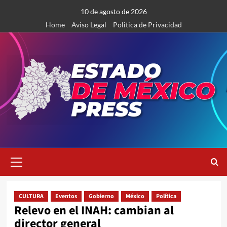
Saltar
10 de agosto de 2026
al
Home
Aviso Legal
Politica de Privacidad
contenido
Menú
primario
CULTURA
Eventos
Gobierno
México
Política
Relevo en el INAH: cambian al
director general