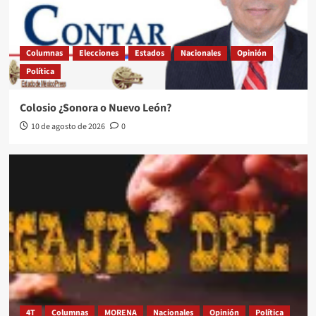
Columnas
Elecciones
Estados
Nacionales
Opinión
Política
Colosio ¿Sonora o Nuevo León?
10 de agosto de 2026
0
4T
Columnas
MORENA
Nacionales
Opinión
Política