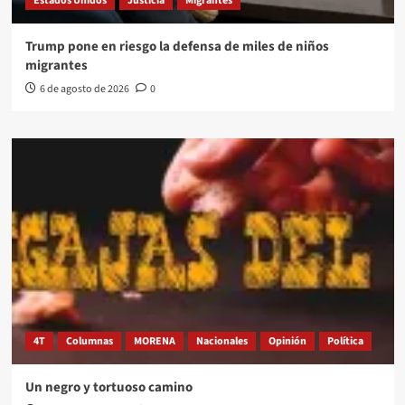
Estados Unidos
Justicia
Migrantes
Trump pone en riesgo la defensa de miles de niños
migrantes
6 de agosto de 2026
0
4T
Columnas
MORENA
Nacionales
Opinión
Política
Un negro y tortuoso camino