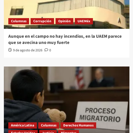
Columnas
Corrupción
Opinión
UAEMéx
Aunque en el campo no hay incendios, en la UAEM parece
que se avecina uno muy fuerte
9 de agosto de 2026
0
América Latina
Columnas
Derechos Humanos