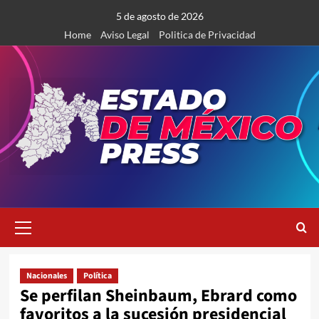
Saltar
5 de agosto de 2026
al
Home
Aviso Legal
Politica de Privacidad
contenido
Menú
primario
Nacionales
Política
Se perfilan Sheinbaum, Ebrard como
favoritos a la sucesión presidencial