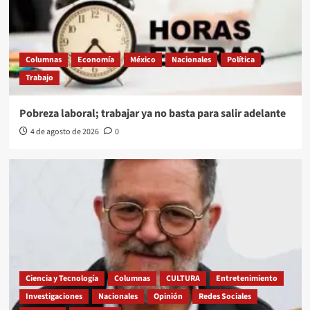
Columnas
Economía
México
Nacionales
Política
Trabajo
Pobreza laboral; trabajar ya no basta para salir adelante
4 de agosto de 2026
0
Ciencia y Tecnología
Columnas
CULTURA
Entretenimiento
Investigaciones
Nacionales
Opinión
Redes Sociales