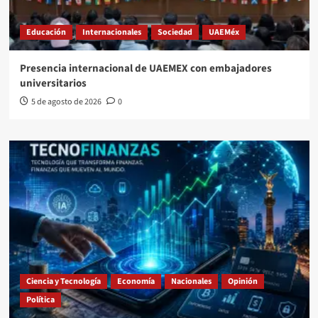
Educación
Internacionales
Sociedad
UAEMéx
Presencia internacional de UAEMEX con embajadores
universitarios
5 de agosto de 2026
0
Ciencia y Tecnología
Economía
Nacionales
Opinión
Política