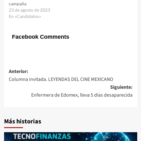
campaña
23 de agosto de 2023
En «Candidatos»
Facebook Comments
Navegación
Anterior:
Columna invitada. LEYENDAS DEL CINE MEXICANO
de
Siguiente:
entradas
Enfermera de Edomex, lleva 5 días desaparecida
Más historias