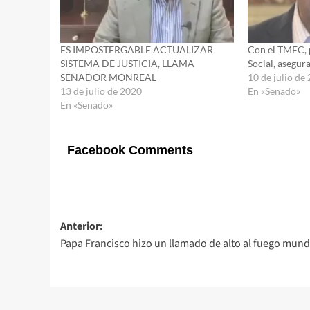
ES IMPOSTERGABLE ACTUALIZAR
Con el TMEC, p
SISTEMA DE JUSTICIA, LLAMA
Social, asegur
SENADOR MONREAL
10 de julio de
13 de julio de 2020
En «Senado»
En «Senado»
Facebook Comments
Navegación
Anterior:
Papa Francisco hizo un llamado de alto al fuego mund
de
entradas