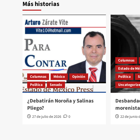
Más historias
Columnas
Estado de Mé
Columnas
México
Opinión
Política
Política
Senado
Uncategoriz
¿Debatirán Noroña y Salinas
Desbandad
Pliego?
morenista
27 de julio de 2026
0
22 de junio 