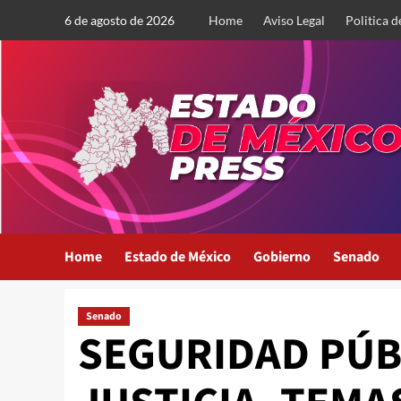
Saltar
6 de agosto de 2026
Home
Aviso Legal
Politica d
al
contenido
Home
Estado de México
Gobierno
Senado
Senado
SEGURIDAD PÚBL