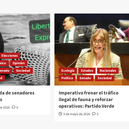
Elecciones
xico
Opinión
Senado
Sociedad
Ecología
Estados
Nacionales
ed
Política
Senado
Sociedad
a de senadores
Imperativo frenar el tráfico
s
ilegal de fauna y reforzar
operativos: Partido Verde
de 2026
0
5 de mayo de 2026
0