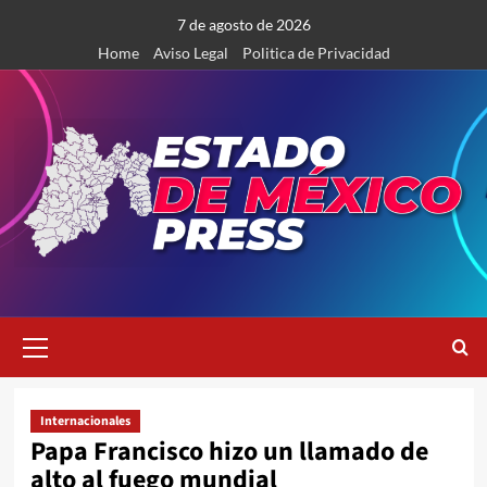
Saltar
7 de agosto de 2026
al
Home
Aviso Legal
Politica de Privacidad
contenido
Menú
primario
Internacionales
Papa Francisco hizo un llamado de
alto al fuego mundial