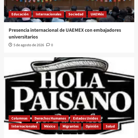
Educación
Internacionales
Sociedad
UAEMéx
Presencia internacional de UAEMEX con embajadores
universitarios
5 de agosto de 2026
0
Columnas
Derechos Humanos
Estados Unidos
Internacionales
México
Migrantes
Opinión
Salud