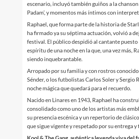
escenario, incluyó también guiños a la chanson
Padam’, y momentos más íntimos con interpretac
Raphael, que forma parte de la historia de Star
ha firmado ya su séptima actuación, volvió a dej
festival. El público despidió al cantante puesto
espíritu de una noche en la que, una vez más, 
siendo inquebrantable.
Arropado por su familia y con rostros conocid
Sénder, o los futbolistas Carlos Soler y Sergio
noche mágica que quedará para el recuerdo.
Nacido en Linares en 1943, Raphael ha construi
consolidado como uno de los artistas más embl
su presencia escénica y un repertorio de clási
que sigue vigente y respetado por su entrega y 
Kool & The Gang, auténtica leyenda viva del fu