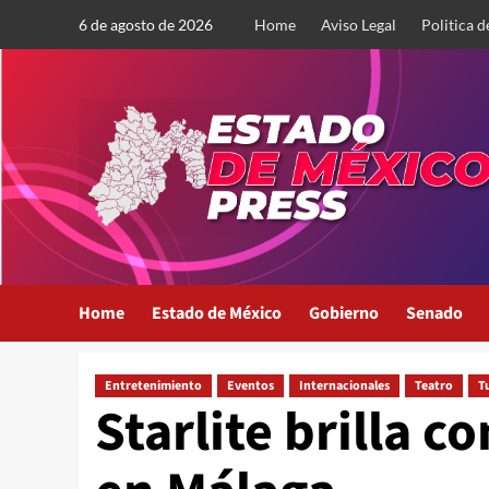
Saltar
6 de agosto de 2026
Home
Aviso Legal
Politica d
al
contenido
Home
Estado de México
Gobierno
Senado
Entretenimiento
Eventos
Internacionales
Teatro
T
Starlite brilla 