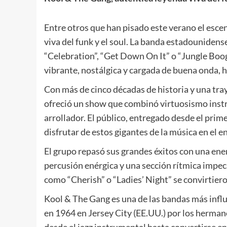
Entre otros que han pisado este verano el esce
viva del funk y el soul. La banda estadouniden
“Celebration”, “Get Down On It” o “Jungle Boogi
vibrante, nostálgica y cargada de buena onda, h
Con más de cinco décadas de historia y una tr
ofreció un show que combinó virtuosismo instr
arrollador. El público, entregado desde el prim
disfrutar de estos gigantes de la música en el e
El grupo repasó sus grandes éxitos con una ene
percusión enérgica y una sección rítmica impec
como “Cherish” o “Ladies’ Night” se convirtier
Kool & The Gang es una de las bandas más influ
en 1964 en Jersey City (EE.UU.) por los herman
desde el jazz instrumental hasta convertirse en 