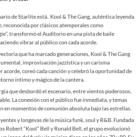
nario de Starlite está. Kool & The Gang, auténtica leyenda
se, reconocida por clásicos atemporales como
e”, transformó el Auditorio en una pista de baile
aciendo vibrar al público con cada acorde.
ayectoria que ha marcado generaciones, Kool & The Gang
umental, improvisación jazzística y un carisma
er acorde, coreó cada canción y celebró la oportunidad de
ntorno íntimo y mágico de la cantera.
rgía que desbordó el escenario, entre vientos poderosos,
able. La conexión con el público fue inmediata, y temas
on en momentos de comunión absoluta bajo las estrellas.
yentes y longevas de la música funk, soul y R&B. Fundada
os Robert “Kool” Bell y Ronald Bell, el grupo evolucionó
un ícono del funk y la música disco en los años 70 y 80. Su