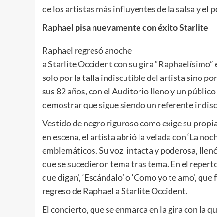
de los artistas más influyentes de la salsa y el p
Raphael pisa nuevamente con éxito Starlite
Raphael regresó anoche
a Starlite Occident con su gira “Raphaelísimo”
solo por la talla indiscutible del artista sino 
sus 82 años, con el Auditorio lleno y un público
demostrar que sigue siendo un referente indisc
Vestido de negro riguroso como exige su prop
en escena, el artista abrió la velada con ‘La noc
emblemáticos. Su voz, intacta y poderosa, llen
que se sucedieron tema tras tema. En el reperto
que digan’, ‘Escándalo’ o ‘Como yo te amo’, que
regreso de Raphael a Starlite Occident.
El concierto, que se enmarca en la gira con la qu