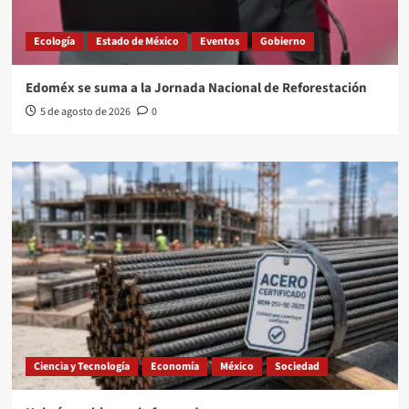
Ecología
Estado de México
Eventos
Gobierno
Edoméx se suma a la Jornada Nacional de Reforestación
5 de agosto de 2026
0
Ciencia y Tecnología
Economía
México
Sociedad