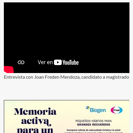
Entrevista con Joan Freden Mendoza, candidato a magistrado