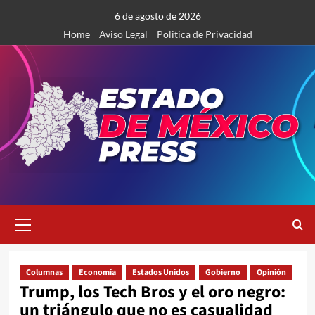
Saltar
6 de agosto de 2026
al
Home
Aviso Legal
Politica de Privacidad
contenido
Menú
primario
Columnas
Economía
Estados Unidos
Gobierno
Opinión
Trump, los Tech Bros y el oro negro:
un triángulo que no es casualidad