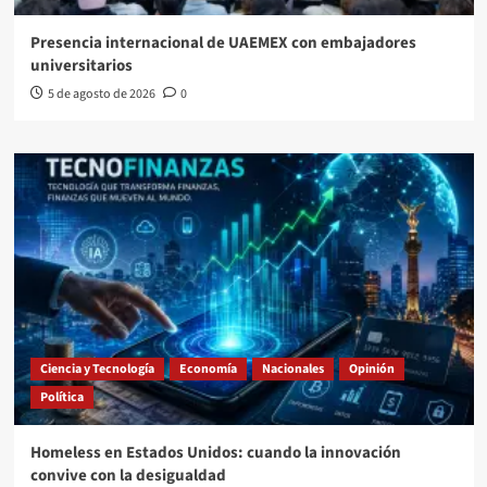
Presencia internacional de UAEMEX con embajadores
universitarios
5 de agosto de 2026
0
Ciencia y Tecnología
Economía
Nacionales
Opinión
Política
Homeless en Estados Unidos: cuando la innovación
convive con la desigualdad