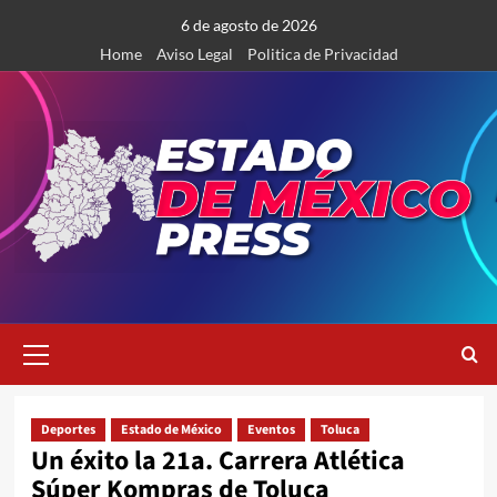
Saltar
6 de agosto de 2026
al
Home
Aviso Legal
Politica de Privacidad
contenido
Menú
primario
Deportes
Estado de México
Eventos
Toluca
Un éxito la 21a. Carrera Atlética
Súper Kompras de Toluca