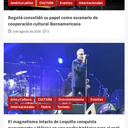
América Latina
CULTURA
Eventos
Internacionales
Bogotá consolidó su papel como escenario de
cooperación cultural iberoamericana
5 de agosto de 2026
0
Arte y Cultura
CULTURA
Entretenimiento
Eventos
Internacionales
Teatro
Turismo
El magnetismo intacto de Loquillo conquista