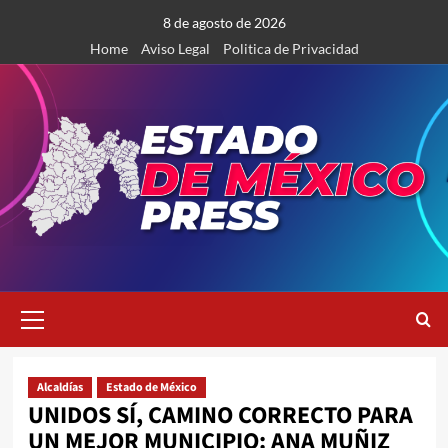
Saltar
8 de agosto de 2026
al
Home
Aviso Legal
Politica de Privacidad
contenido
Menú
primario
Alcaldías
Estado de México
UNIDOS SÍ, CAMINO CORRECTO PARA
UN MEJOR MUNICIPIO: ANA MUÑIZ