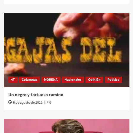
4T
Columnas
MORENA
Nacionales
Opinión
Política
Un negro y tortuoso camino
6 de agosto de 2026
0