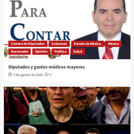
Camara de Diputados
Columnas
Estado de México
México
Nacionales
Opinión
Política
Salud
Diputados y gastos médicos mayores
3 de agosto de 2026
0