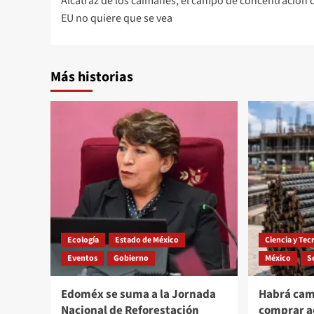
Alcatraz de los caimanes, el campo de concentración 
de
EU no quiere que se vea
entradas
Más historias
Ecología
Estado de México
Ciencia y Tec
Eventos
Gobierno
México
S
Edoméx se suma a la Jornada
Habrá cam
Nacional de Reforestación
comprar a