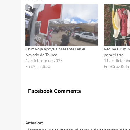
Cruz Roja apoya a paseantes en el
Recibe Cruz R
Nevado de Toluca
para el frío
4 de febrero de 2025
11 de diciemb
En «Alcaldías»
En «Cruz Roja
Facebook Comments
Navegación
Anterior: