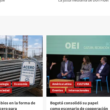
que
La justa medianía de Don Fidel
nología
Economía
América Latina
CULTURA
ociedad
Eventos
Internacionales
bios en la forma de
Bogotá consolidó su papel
cero para
como escenario de cooperación