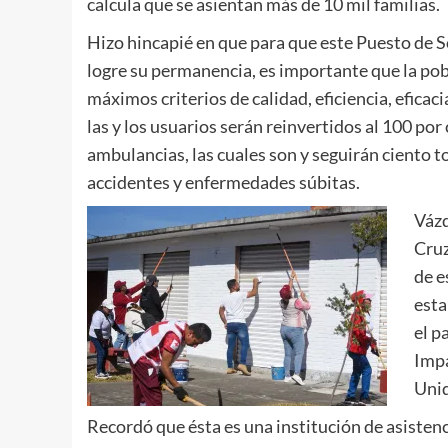
calcula que se asientan más de 10 mil familias.
Hizo hincapié en que para que este Puesto de S
logre su permanencia, es importante que la pob
máximos criterios de calidad, eficiencia, eficac
las y los usuarios serán reinvertidos al 100 po
ambulancias, las cuales son y seguirán ciento t
accidentes y enfermedades súbitas.
Vázq
Cruz
de e
esta
el p
Impa
Unid
Recordó que ésta es una institución de asisten