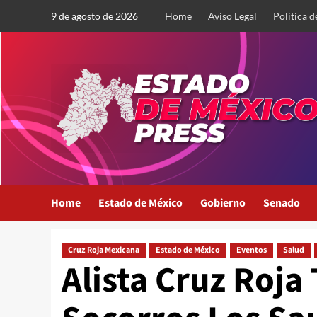
Saltar
9 de agosto de 2026
Home
Aviso Legal
Politica d
al
contenido
Home
Estado de México
Gobierno
Senado
Cruz Roja Mexicana
Estado de México
Eventos
Salud
Alista Cruz Roja