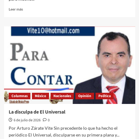
Leer
Leer más
más
sobre
El
espejo
roto
en
los
tres
reinos
Columnas
México
Nacionales
Opinión
Política
La disculpa de El Universal
6 de julio de 2026
0
Por Arturo Zárate Vite Sin precedente lo que ha hecho el
periódico El Universal, disculparse en su primera plana y...