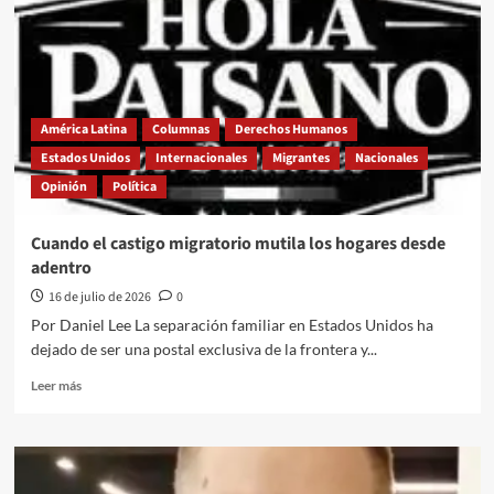
América Latina
Columnas
Derechos Humanos
Estados Unidos
Internacionales
Migrantes
Nacionales
Opinión
Política
Cuando el castigo migratorio mutila los hogares desde
adentro
16 de julio de 2026
0
Por Daniel Lee La separación familiar en Estados Unidos ha
dejado de ser una postal exclusiva de la frontera y...
Leer
Leer más
más
sobre
Cuando
el
castigo