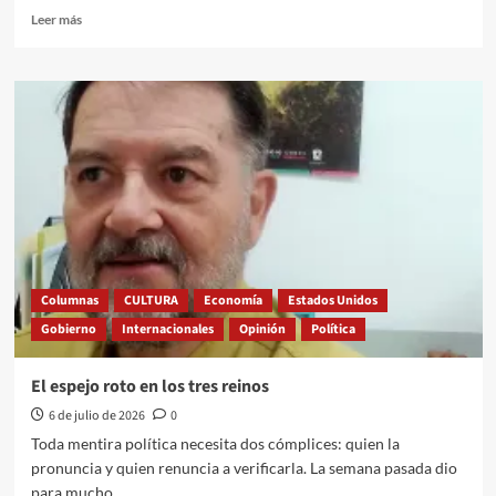
Leer
Leer más
más
sobre
México
frente
al
nuevo
tablero
automotriz:
cuando
la
pinza
entre
Estados
Columnas
CULTURA
Economía
Estados Unidos
Unidos
Gobierno
Internacionales
Opinión
Política
y
China
cambia
El espejo roto en los tres reinos
las
6 de julio de 2026
0
reglas
del
Toda mentira política necesita dos cómplices: quien la
juego
pronuncia y quien renuncia a verificarla. La semana pasada dio
para mucho...