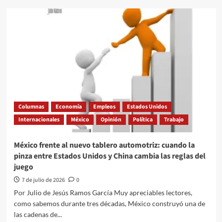
Migrantes,
indispensables
para
la
economía,
invisibles
para
la
política
Columnas
Economía
Empleos
Estados Unidos
Internacionales
México
Opinión
Política
Trabajo
México frente al nuevo tablero automotriz: cuando la
pinza entre Estados Unidos y China cambia las reglas del
juego
7 de julio de 2026
0
Por Julio de Jesús Ramos García Muy apreciables lectores,
como sabemos durante tres décadas, México construyó una de
las cadenas de...