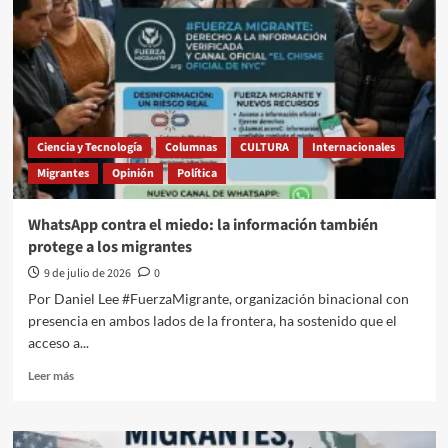
malo
y
lo
feo
del
Mundial
Ciencia y Tecnología
Columnas
CULTURA
Internacionales
Migrantes
Opinión
Política
WhatsApp contra el miedo: la información también
protege a los migrantes
9 de julio de 2026
0
Por Daniel Lee #FuerzaMigrante, organización binacional con
presencia en ambos lados de la frontera, ha sostenido que el
acceso a...
Leer
Leer más
más
sobre
WhatsApp