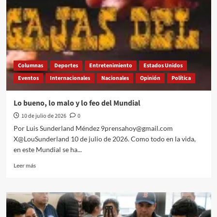
para
Jorge
Romero
Columnas
Deportes
Entretenimiento
Estados Unidos
Eventos
Internacionales
Nacionales
Opinión
Política
Lo bueno, lo malo y lo feo del Mundial
10 de julio de 2026
0
Por Luis Sunderland Méndez 9prensahoy@gmail.com
X@LouSunderland 10 de julio de 2026. Como todo en la vida,
en este Mundial se ha...
Leer
Leer más
más
sobre
Lo
bueno,
lo