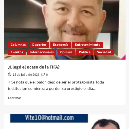
migratorio
mutila
los
hogares
desde
adentro
Columnas
Deportes
Economía
Entretenimiento
Eventos
Internacionales
Opinión
Política
Sociedad
¿Llegó el ocaso de la FIFA?
15 de julio de 2026
0
+ Se nota que el balón dejó de ser el protagonista Toda
institución comienza a perder su prestigio el día...
Leer
Leer más
más
sobre
¿Llegó
el
ocaso