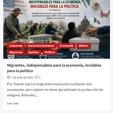
contra
el
miedo:
la
información
también
protege
a
los
migrantes
Columnas
Derechos Humanos
Economía
México
Migrantes
Opinión
Política
Migrantes, indispensables para la economía, invisibles
para la política
7 de julio de 2026
0
Por Daniel Lee Los migrantes mexicanos sostienen dos
economías, pero siguen sin tener garantizada la protección de
ninguna. Ante ello,...
Leer
Leer más
más
sobre