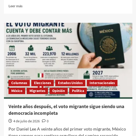
Leer
Leer más
más
sobre
La
disculpa
de
El
Universal
Columnas
Elecciones
Estados Unidos
Internacionales
México
Migrantes
Opinión
Política
Veinte años después, el voto migrante sigue siendo una
democracia incompleta
4 de julio de 2026
0
Por Daniel Lee A veinte años del primer voto migrante, México
tiene razones para sentirse orgulloso del camino recorrido,