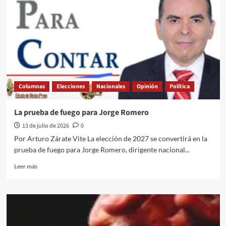
de
la
FIFA?
Columnas
Elecciones
Nacionales
Opinión
Política
La prueba de fuego para Jorge Romero
13 de julio de 2026
0
Por Arturo Zárate Vite La elección de 2027 se convertirá en la
prueba de fuego para Jorge Romero, dirigente nacional...
Leer
Leer más
más
sobre
La
prueba
de
fuego