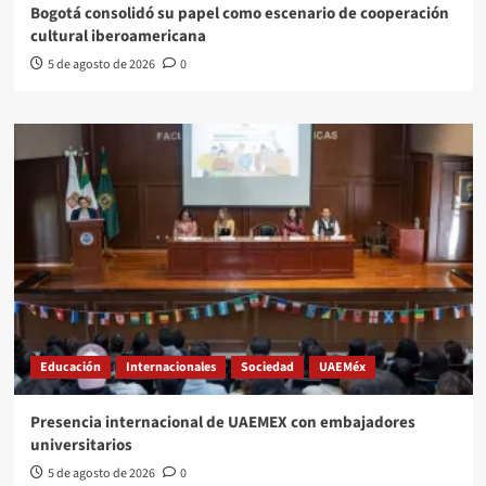
Bogotá consolidó su papel como escenario de cooperación
cultural iberoamericana
5 de agosto de 2026
0
Educación
Internacionales
Sociedad
UAEMéx
Presencia internacional de UAEMEX con embajadores
universitarios
5 de agosto de 2026
0