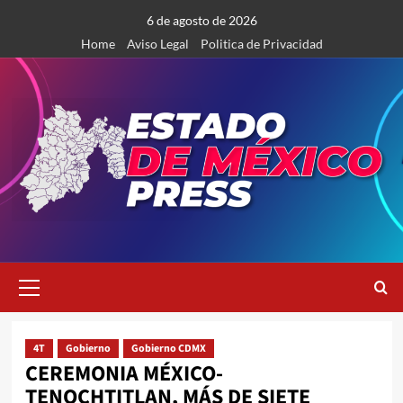
Saltar
6 de agosto de 2026
al
Home
Aviso Legal
Politica de Privacidad
contenido
Menú
primario
4T
Gobierno
Gobierno CDMX
CEREMONIA MÉXICO-
TENOCHTITLAN, MÁS DE SIETE