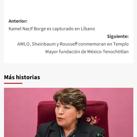
Navegación
Anterior:
Kamel Nacif Borge es capturado en Líbano
de
Siguiente:
entradas
AMLO, Sheinbaum y Rousseff conmemoran en Templo
Mayor fundación de México-Tenochtitlan
Más historias