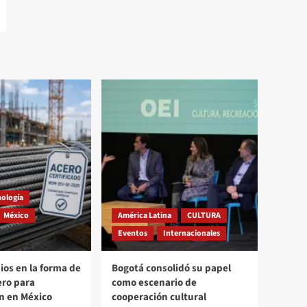
nología
México
América Latina
CULTURA
Eventos
Internacionales
os en la forma de
Bogotá consolidó su papel
ero para
como escenario de
n en México
cooperación cultural