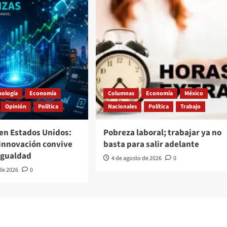
nología
Economía
Columnas
Economía
México
Opinión
Política
Nacionales
Política
Trabajo
en Estados Unidos:
Pobreza laboral; trabajar ya no
 innovación convive
basta para salir adelante
igualdad
4 de agosto de 2026
0
 de 2026
0