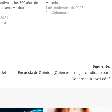
otivo de los 500 años de
Macedo
 indígena México-
1 de septiembre de 2025
En «Columnas»
e 2021
tura»
Siguiente:
 del
Encuesta de Opinion ¿Quien es el mejor candidato para
Gobernar Nuevo León?