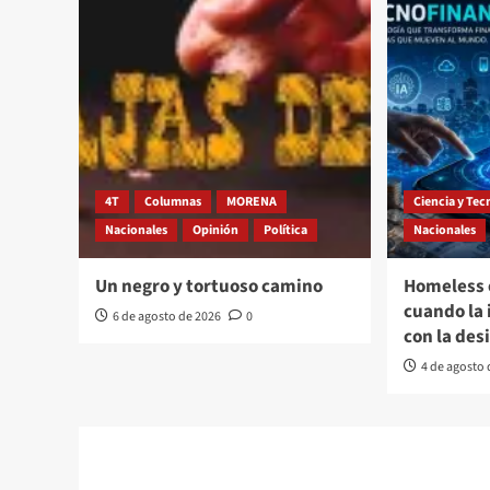
4T
Columnas
MORENA
Ciencia y Tec
Nacionales
Opinión
Política
Nacionales
Un negro y tortuoso camino
Homeless 
cuando la
6 de agosto de 2026
0
con la des
4 de agosto