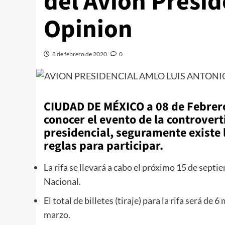
del Avion Presid
Opinion
8 de febrero de 2020
0
CIUDAD DE MÉXICO a 08 de Febrero
conocer el evento de la controver
presidencial, seguramente existe l
reglas para participar.
La rifa se llevará a cabo el próximo 15 de septi
Nacional.
El total de billetes (tiraje) para la rifa será de 
marzo.