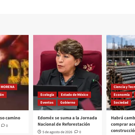
MORENA
Ciencia y Tec
ión
Ecología
Estado de México
Economía
Eventos
Gobierno
Sociedad
oso camino
Edoméx se suma a la Jornada
Habrá cambi
Nacional de Reforestación
comprar ac
0
construcció
5 de agosto de 2026
0