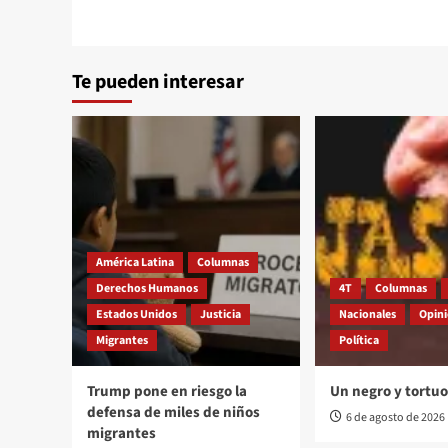
Te pueden interesar
América Latina
Columnas
Derechos Humanos
4T
Columnas
Estados Unidos
Justicia
Nacionales
Opin
Migrantes
Política
Trump pone en riesgo la
Un negro y tortu
defensa de miles de niños
6 de agosto de 2026
migrantes