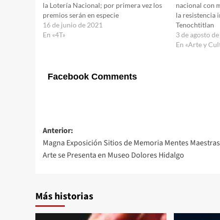
la Lotería Nacional; por primera vez los
nacional con m
premios serán en especie
la resistencia
16 de junio de 2021
Tenochtitlan
En «4T»
3 de agosto d
En «Arte y Cul
Facebook Comments
Navegación
Anterior:
Magna Exposición Sitios de Memoria Mentes Maestras
de
Arte se Presenta en Museo Dolores Hidalgo
entradas
Más historias