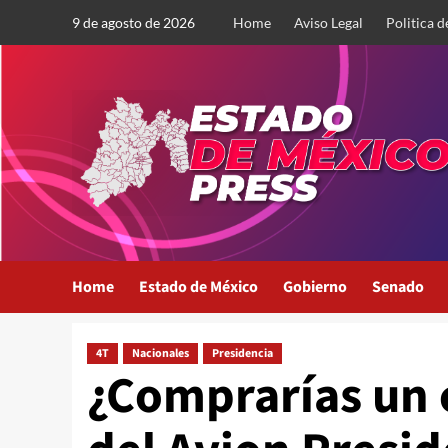
Saltar
9 de agosto de 2026
Home
Aviso Legal
Politica d
al
contenido
Home
Estado de México
Gobierno
Senado
4T
Nacionales
Presidencia
¿Comprarías un c