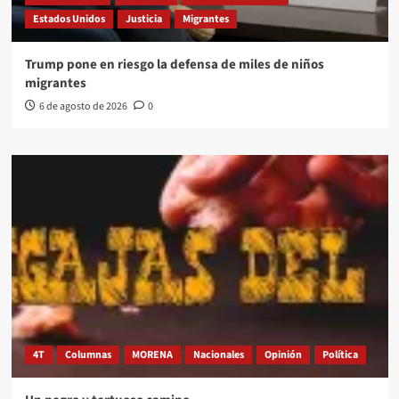
Estados Unidos
Justicia
Migrantes
Trump pone en riesgo la defensa de miles de niños
migrantes
6 de agosto de 2026
0
4T
Columnas
MORENA
Nacionales
Opinión
Política