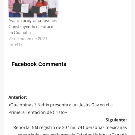
Avanza programa Jóvenes
Construyendo el Futuro
en Coahuila
27 de marzo de 2021
En «4T»
Facebook Comments
Navegación
Anterior:
¿Que opinas ? Netfix presenta a un Jesús Gay en «La
de
Primera Tentación de Cristo»
entradas
Siguiente:
Reporta INM registro de 207 mil 741 personas mexicanas
repatriadas provenientes de Estados Unidos y Canadá