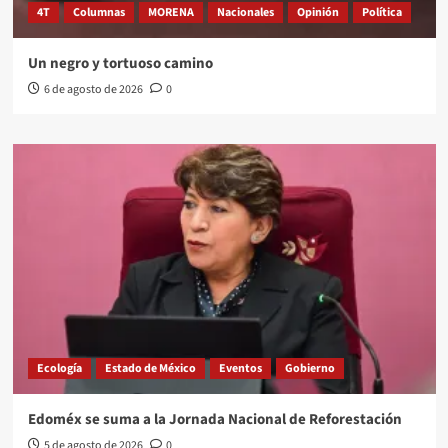
4T
Columnas
MORENA
Nacionales
Opinión
Política
Un negro y tortuoso camino
6 de agosto de 2026
0
Ecología
Estado de México
Eventos
Gobierno
Edoméx se suma a la Jornada Nacional de Reforestación
5 de agosto de 2026
0