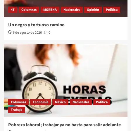
4T
Columnas
MORENA
Nacionales
Opinión
Política
Un negro y tortuoso camino
6 de agosto de 2026
0
Columnas
Economía
México
Nacionales
Política
Trabajo
Pobreza laboral; trabajar ya no basta para salir adelante