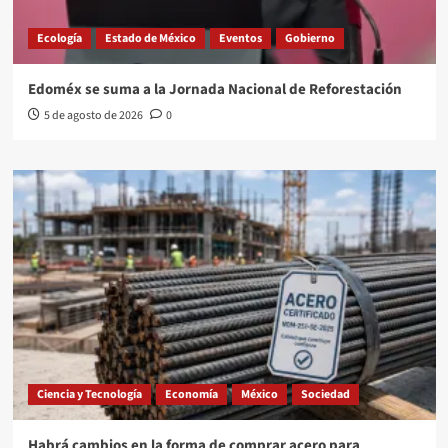
Ecología
Estado de México
Eventos
Gobierno
Edoméx se suma a la Jornada Nacional de Reforestación
5 de agosto de 2026
0
Ciencia y Tecnología
Economía
México
Sociedad
Habrá cambios en la forma de comprar acero para